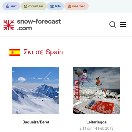
Σκι σε Spain
Baqueira/Beret
Leitariegos
2:11 pm 14 Feb 2013