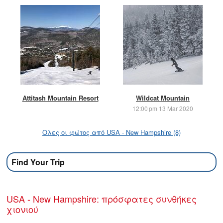
Attitash Mountain Resort
Wildcat Mountain
12:00 pm 13 Mar 2020
Ολες οι φώτος από USA - New Hampshire (8)
Find Your Trip
USA - New Hampshire: πρόσφατες συνθήκες
χιονιού