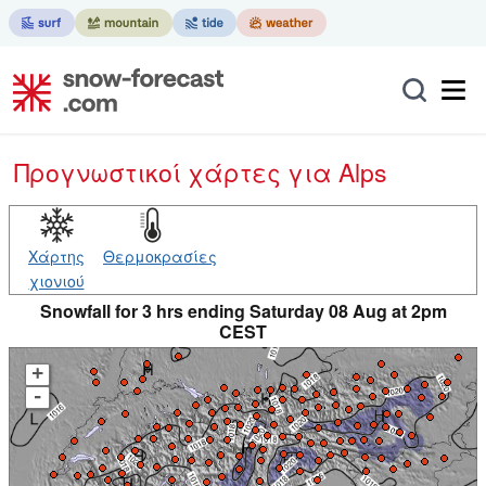
Προγνωστικοί χάρτες
για Alps
Χάρτης
Θερμοκρασίες
χιονιού
Snowfall for 3 hrs ending Saturday 08 Aug at 2pm
CEST
+
-