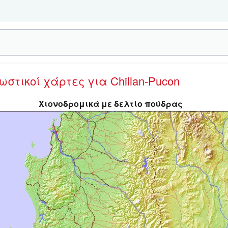
νωστικοί χάρτες
για Chillan-Pucon
Χιονοδρομικά με δελτίο πούδρας