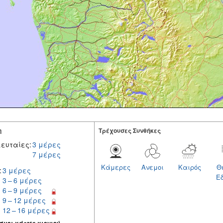
η
Tρέχουσες Συνθήκες
ευταίες:
3 μέρες
7 μέρες
Κάμερες
Ανεμοι
Καιρός
Θ
:
3 μέρες
Ε
3 – 6 μέρες
6 – 9 μέρες
9 – 12 μέρες
12 – 16 μέρες
σμοι χάρτες χιονιού