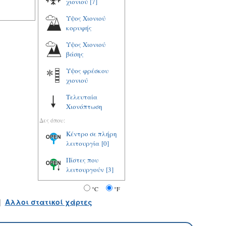
χιονιού
[7]
Υψος Χιονιού
κορυφής
Υψος Χιονιού
βάσης
Υψος φρέσκου
χιονιού
Τελευταία
Χιονόπτωση
Δες όπου:
Κέντρο σε πλήρη
λειτουργία
[0]
Πίστες που
λειτουργούν
[3]
°C
°F
|
Αλλοι στατικοί χάρτες