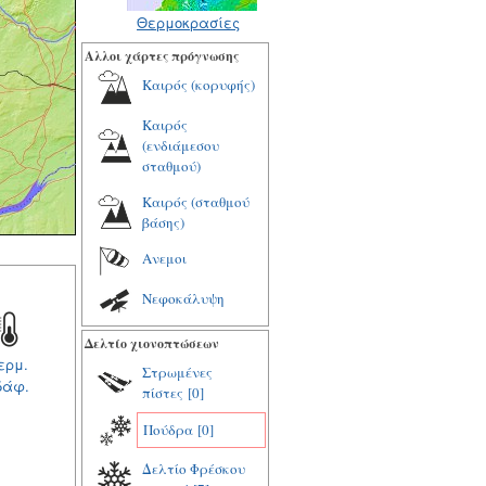
Θερμοκρασίες
Αλλοι χάρτες πρόγνωσης
Καιρός (κορυφής)
Καιρός
(ενδιάμεσου
σταθμού)
Καιρός (σταθμού
βάσης)
Ανεμοι
Νεφοκάλυψη
Δελτίο χιονοπτώσεων
ερμ.
Στρωμένες
δάφ.
πίστες
[0]
Πούδρα
[0]
Δελτίο Φρέσκου