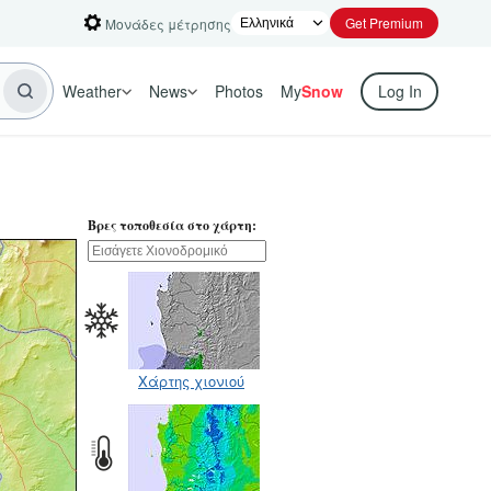
Get Premium
Μονάδες μέτρησης
Weather
News
Photos
My
Snow
Log In
Βρες τοποθεσία στο χάρτη:
Χάρτης χιονιού