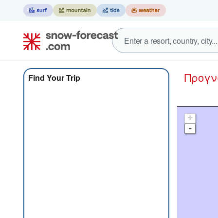
Προγ
Find Your Trip
+
-