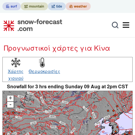
Προγνωστικοί χάρτες
για Κίνα
Χάρτης
Θερμοκρασίες
χιονιού
Snowfall for 3 hrs ending Sunday 09 Aug at 2pm CST
+
-