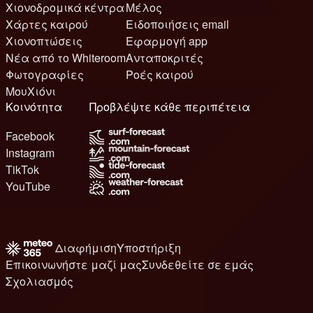
Χιονοδρομικά κέντρα
Μέλος
Χάρτες καιρού
Ειδοποιήσεις email
Χιονοπτώσεις
Εφαρμογή app
Νέα από το Whiteroom
Ανταποκριτές
Φωτογραφίες
Ροές καιρού
ΜουΧιόνι
Κοινότητα
Προβλέψτε κάθε περιπέτεια
Facebook
Instagram
TikTok
YouTube
Διαφήμιση
Υποστήριξη
Επικοινωνήστε μαζί μας
Συνδεθείτε σε εμάς
Σχολιασμός