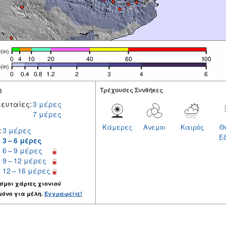
η
Tρέχουσες Συνθήκες
ευταίες:
3 μέρες
7 μέρες
Κάμερες
Ανεμοι
Καιρός
Θ
:
3 μέρες
Ε
3 – 6 μέρες
6 – 9 μέρες
9 – 12 μέρες
12 – 16 μέρες
σμοι χάρτες χιονιού
μόνο για μέλη.
Εγγραφείτε!