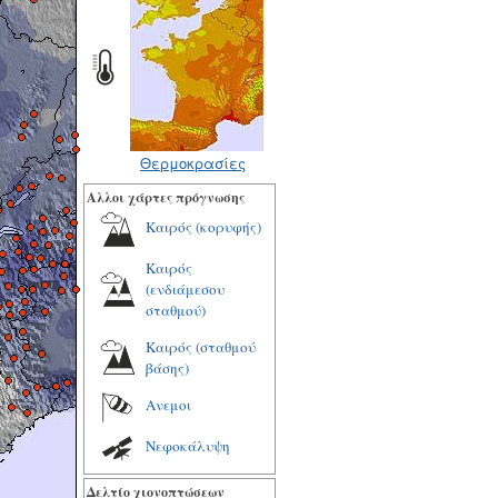
Θερμοκρασίες
Αλλοι χάρτες πρόγνωσης
Καιρός (κορυφής)
Καιρός
(ενδιάμεσου
σταθμού)
Καιρός (σταθμού
βάσης)
Ανεμοι
Νεφοκάλυψη
Δελτίο χιονοπτώσεων