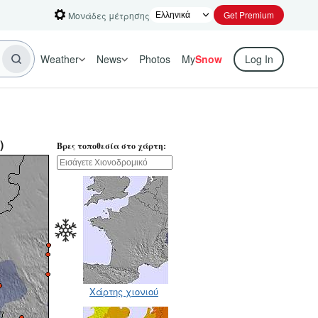
Get Premium
Μονάδες μέτρησης
Weather
News
Photos
My
Snow
Log In
)
Βρες τοποθεσία στο χάρτη:
Χάρτης χιονιού