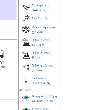
Στρωμένες
πίστες
[0]
Πούδρα
[0]
Δελτίο Φρέσκου
χιονιού
[0]
Υψος Χιονιού
κορυφής
Υψος Χιονιού
βάσης
ερμ.
Υψος φρέσκου
δάφ.
χιονιού
Τελευταία
Χιονόπτωση
Δες όπου:
Κέντρο σε πλήρη
λειτουργία
[0]
Πίστες που