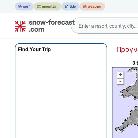
Προγ
Find Your Trip
3 
+
-