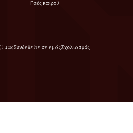
Ροές καιρού
ζί μας
Συνδεθείτε σε εμάς
Σχολιασμός
6