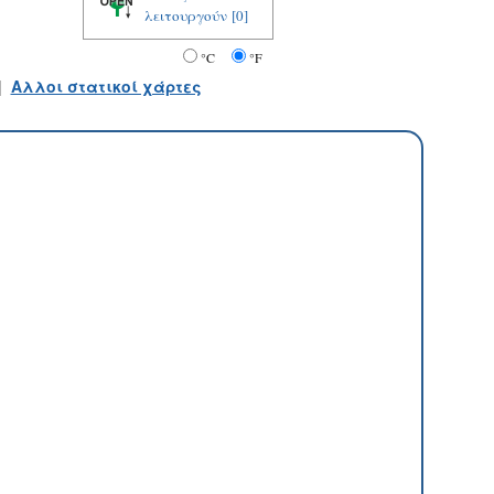
λειτουργούν
[0]
°C
°F
|
Αλλοι στατικοί χάρτες