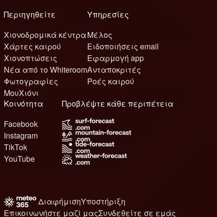
Περιηγηθείτε
Υπηρεσίες
Χιονοδρομικά κέντρα
Μέλος
Χάρτες καιρού
Ειδοποιήσεις email
Χιονοπτώσεις
Εφαρμογή app
Νέα από το Whiteroom
Ανταποκριτές
Φωτογραφίες
Ροές καιρού
ΜουΧιόνι
Κοινότητα
Προβλέψτε κάθε περιπέτεια
Facebook
Instagram
TikTok
YouTube
Διαφήμιση
Υποστήριξη
Επικοινωνήστε μαζί μας
Συνδεθείτε σε εμάς