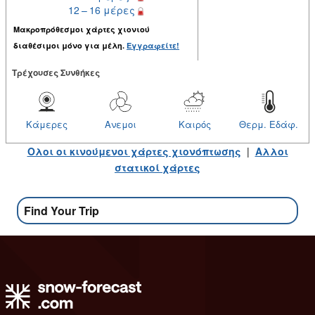
12 – 16 μέρες
Μακροπρόθεσμοι χάρτες χιονιού
διαθέσιμοι μόνο για μέλη.
Εγγραφείτε!
Tρέχουσες Συνθήκες
Κάμερες
Ανεμοι
Καιρός
Θερμ. Εδάφ.
Ολοι οι κινούμενοι χάρτες χιονόπτωσης
|
Αλλοι
στατικοί χάρτες
Find Your Trip