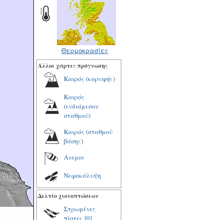
Θερμοκρασίες
Αλλοι χάρτες πρόγνωσης
Καιρός (κορυφής)
Καιρός
(ενδιάμεσου
σταθμού)
Καιρός (σταθμού
βάσης)
Ανεμοι
Νεφοκάλυψη
Δελτίο χιονοπτώσεων
Στρωμένες
πίστες
[0]