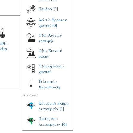
Πούδρα
[0]
Δελτίο Φρέσκου
χιονιού
[0]
Υψος Χιονιού
κορυφής
ερμ.
δάφ.
Υψος Χιονιού
βάσης
Υψος φρέσκου
χιονιού
Τελευταία
Χιονόπτωση
Δες όπου:
Κέντρο σε πλήρη
λειτουργία
[0]
Πίστες που
λειτουργούν
[0]