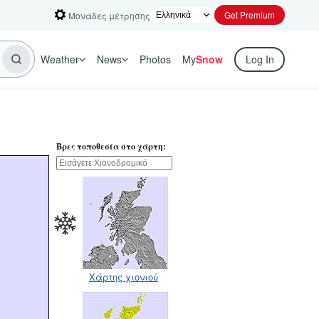
Get Premium
Μονάδες μέτρησης
Weather
News
Photos
My
Snow
Log In
Βρες τοποθεσία στο χάρτη:
Χάρτης χιονιού