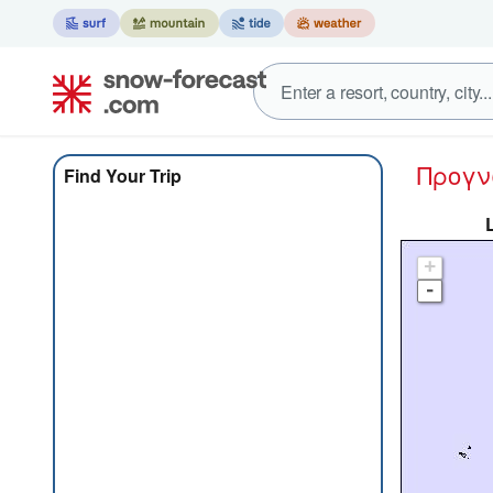
Προγ
Find Your Trip
+
-