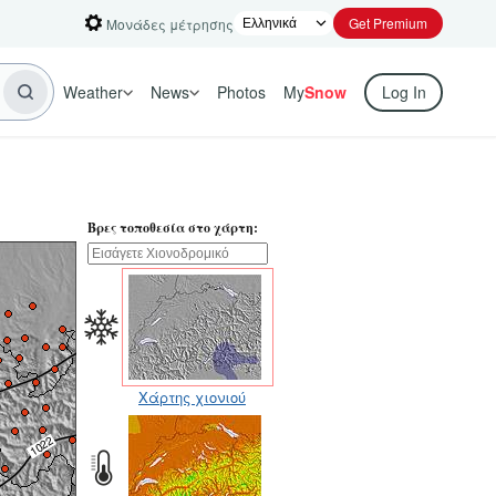
Get Premium
Μονάδες μέτρησης
Weather
News
Photos
My
Snow
Log In
Βρες τοποθεσία στο χάρτη:
Χάρτης χιονιού