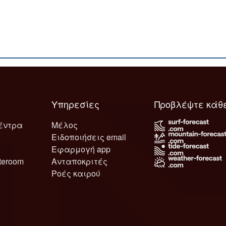
Υπηρεσίες
Προβλέψτε κάθ
έντρα
Μέλος
Ειδοποιήσεις email
Εφαρμογή app
teroom
Ανταποκριτές
Ροές καιρού