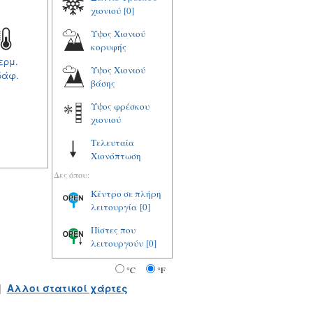
χιονιού
[0]
Υψος Χιονιού
κορυφής
ερμ.
Υψος Χιονιού
δάφ.
βάσης
Υψος φρέσκου
χιονιού
Τελευταία
Χιονόπτωση
Δες όπου:
Κέντρο σε πλήρη
λειτουργία
[0]
Πίστες που
λειτουργούν
[0]
°C
°F
|
Αλλοι στατικοί χάρτες