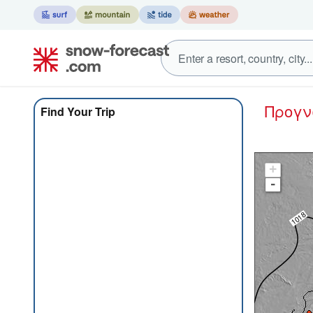
Προγ
Find Your Trip
+
-