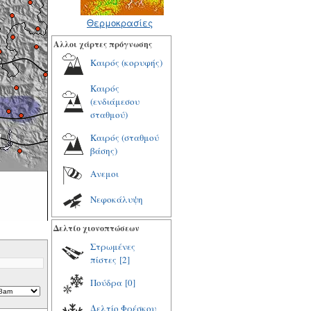
Θερμοκρασίες
Αλλοι χάρτες πρόγνωσης
Καιρός (κορυφής)
Καιρός
(ενδιάμεσου
σταθμού)
Καιρός (σταθμού
βάσης)
Ανεμοι
Νεφοκάλυψη
Δελτίο χιονοπτώσεων
Στρωμένες
πίστες
[2]
Πούδρα
[0]
Δελτίο Φρέσκου