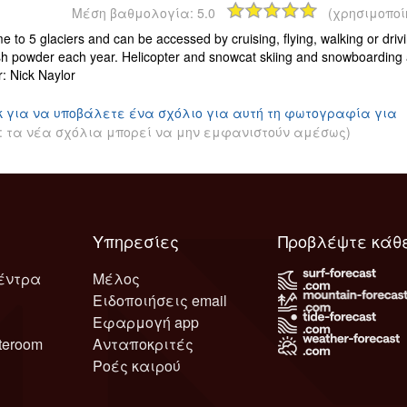
Μέση βαθμολογία:
5.0
(χρησιμοποί
e to 5 glaciers and can be accessed by cruising, flying, walking or d
sh powder each year. Helicopter and snowcat skiing and snowboarding a
: Nick Naylor
κ για να υποβάλετε ένα σχόλιο για αυτή τη φωτογραφία για
: τα νέα σχόλια μπορεί να μην εμφανιστούν αμέσως)
Υπηρεσίες
Προβλέψτε κάθ
έντρα
Μέλος
Ειδοποιήσεις email
Εφαρμογή app
teroom
Ανταποκριτές
Ροές καιρού