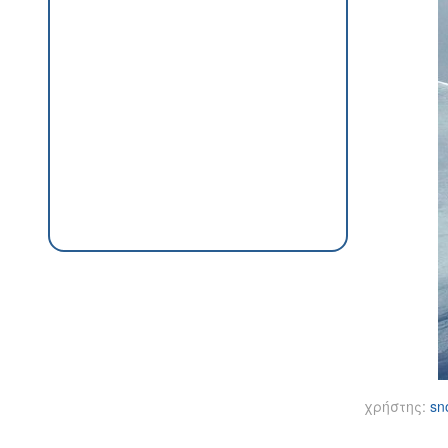
χρήστης:
sn