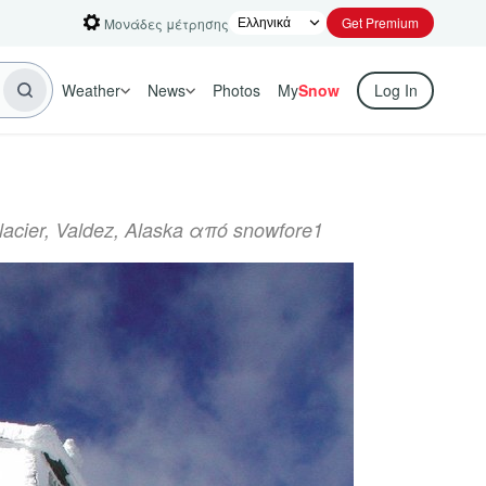
Get Premium
Μονάδες μέτρησης
Weather
News
Photos
My
Snow
Log In
lacier, Valdez, Alaska από snowfore1