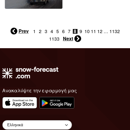
Prev
1
2
3
4
5
6
7
8
9
10
11
12
…
1132
Next
1133
Ανακαλύψτε την εφαρμογή μας