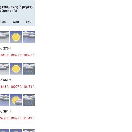
 επόμενες 7 μέρες.
ίησης (
ft
)
Tue
Wed
Thu
ός
ft
276
1812
ft
10827
ft
10827
ft
ός
ft
551
1648
ft
10007
ft
10171
ft
ός
ft
394
2468
ft
10827
ft
11319
ft