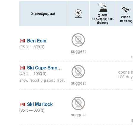
Χιονοδρομικό
χιόνι
εντός
κορυφής και
πίστας
βάσης
Ben Eoin
(
23
ft
—
525
ft
)
suggest
s
Ski Cape Smokey
opens i
(
49
ft
—
1050
ft
)
126 day
snow report 5 μέρες πριν
suggest
Ski Martock
(
95
ft
—
696
ft
)
suggest
s