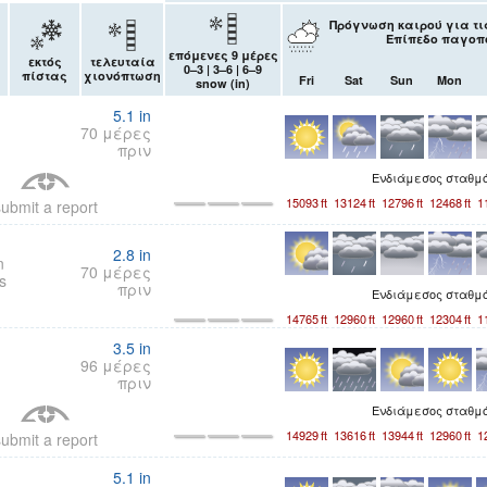
Πρόγνωση καιρού για τις
Επίπεδο παγοπο
επόμενες 9 μέρες
εκτός
τελευταία
0–3 | 3–6 | 6–9
πίστας
χιονόπτωση
Fri
Sat
Sun
Mon
snow (
in
)
5.1
in
70 μέρες
πριν
Ενδιάμεσος σταθμ
15093
ft
13124
ft
12796
ft
12468
ft
1
ubmit a report
2.8
in
n
70 μέρες
s
πριν
Ενδιάμεσος σταθμ
14765
ft
12960
ft
12960
ft
12304
ft
1
3.5
in
96 μέρες
πριν
Ενδιάμεσος σταθμ
14929
ft
13616
ft
13944
ft
12960
ft
1
ubmit a report
5.1
in