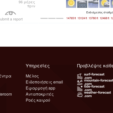
96 μέρες
πριν
Ενδιάμεσος σταθμ
14765
ft
13124
ft
13780
ft
12468
ft
1
ubmit a report
Υπηρεσίες
Προβλέψτε κάθ
έντρα
Μέλος
Ειδοποιήσεις email
Εφαρμογή app
teroom
Ανταποκριτές
Ροές καιρού