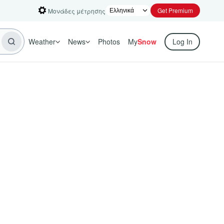
Get Premium
Μονάδες μέτρησης
Weather
News
Photos
My
Snow
Log In