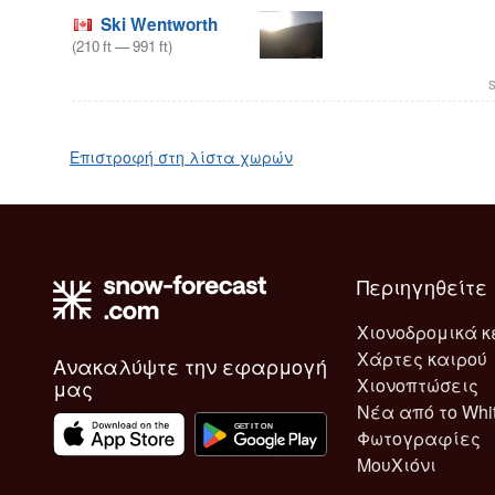
Ski Wentworth
(
210
ft
—
991
ft
)
s
Επιστροφή στη λίστα χωρών
Περιηγηθείτε
Χιονοδρομικά κ
Χάρτες καιρού
Ανακαλύψτε την εφαρμογή
Χιονοπτώσεις
μας
Νέα από το Whi
Φωτογραφίες
ΜουΧιόνι