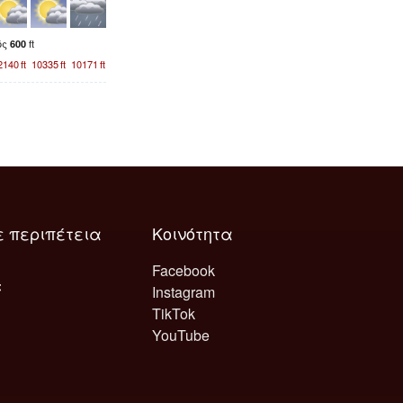
ός
ft
600
2140
ft
10335
ft
10171
ft
ε περιπέτεια
Κοινότητα
Facebook
Instagram
TikTok
YouTube