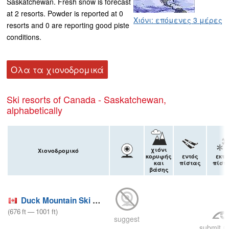
Saskatchewan. Fresh snow is forecast
at 2 resorts. Powder is reported at 0
Χιόνι: επόμενες 3 μέρες
resorts and 0 are reporting good piste
conditions.
Ολα τα χιονοδρομικά
Ski resorts of Canada - Saskatchewan,
alphabetically
χιόνι
Χιονοδρομικό
κορυφής
εντός
εκτό
και
πίστας
πίστ
βάσης
Duck Mountain Ski Area
(
676
ft
—
1001
ft
)
suggest
submit a 