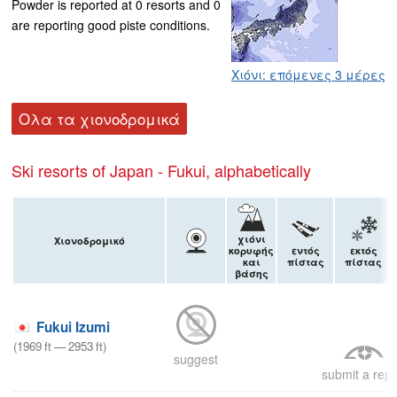
Powder is reported at 0 resorts and 0
are reporting good piste conditions.
Χιόνι: επόμενες 3 μέρες
Ολα τα χιονοδρομικά
Ski resorts of Japan - Fukui, alphabetically
χιόνι
Χιονοδρομικό
κορυφής
εντός
εκτός
και
πίστας
πίστας
βάσης
Fukui Izumi
(
1969
ft
—
2953
ft
)
suggest
submit a repo