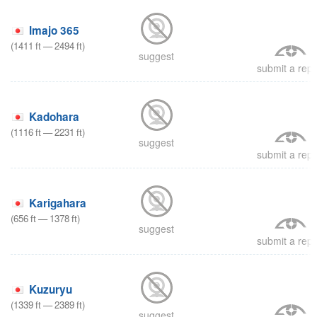
Imajo 365
(
1411
ft
—
2494
ft
)
suggest
submit a repo
Kadohara
(
1116
ft
—
2231
ft
)
suggest
submit a repo
Karigahara
(
656
ft
—
1378
ft
)
suggest
submit a repo
Kuzuryu
(
1339
ft
—
2389
ft
)
suggest