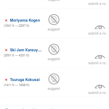
submit a repo
Moriyama Kogen
(
1641
ft
—
2297
ft
)
suggest
submit a repo
Ski Jam Katsuyama
(
2001
ft
—
4331
ft
)
suggest
submit a repo
Tsuruga Kokusai
(
1411
ft
—
1608
ft
)
suggest
submit a repo