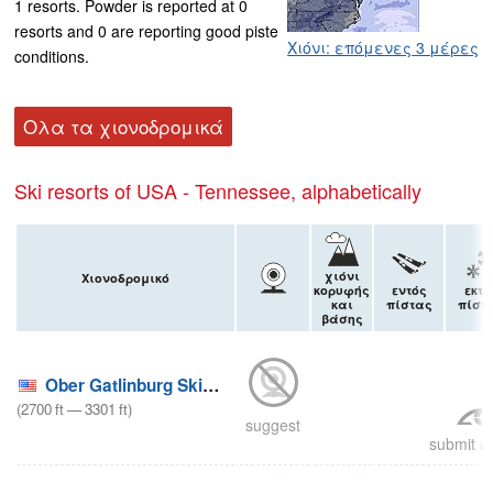
1 resorts. Powder is reported at 0
resorts and 0 are reporting good piste
Χιόνι: επόμενες 3 μέρες
conditions.
Ολα τα χιονοδρομικά
Ski resorts of USA - Tennessee, alphabetically
χιόνι
Χιονοδρομικό
κορυφής
εντός
εκτό
και
πίστας
πίστ
βάσης
Ober Gatlinburg Ski Resort
(
2700
ft
—
3301
ft
)
suggest
submit a 