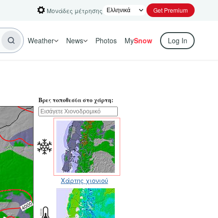
Get Premium
Μονάδες μέτρησης
Weather
News
Photos
My
Snow
Log In
Βρες τοποθεσία στο χάρτη:
Χάρτης χιονιού