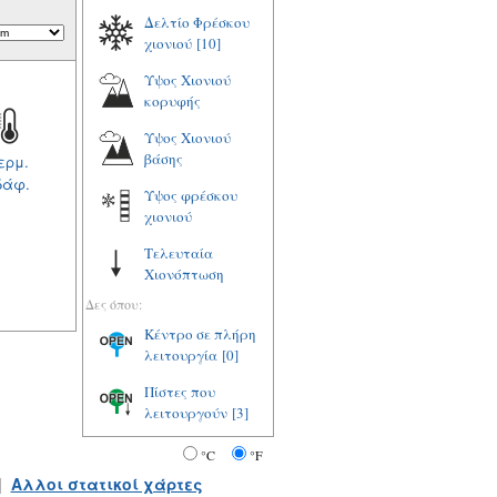
Δελτίο Φρέσκου
χιονιού
[10]
Υψος Χιονιού
κορυφής
Υψος Χιονιού
βάσης
ερμ.
δάφ.
Υψος φρέσκου
χιονιού
Τελευταία
Χιονόπτωση
Δες όπου:
Κέντρο σε πλήρη
λειτουργία
[0]
Πίστες που
λειτουργούν
[3]
°C
°F
|
Αλλοι στατικοί χάρτες