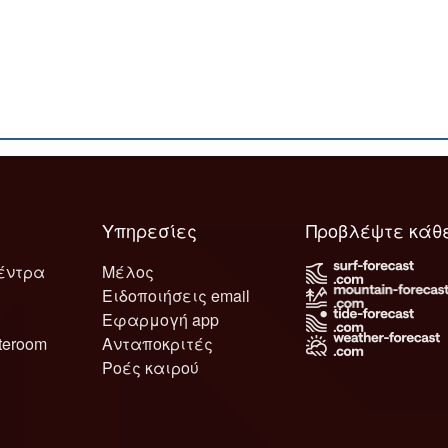
Υπηρεσίες
Προβλέψτε κάθ
έντρα
Μέλος
Ειδοποιήσεις email
Εφαρμογή app
teroom
Ανταποκριτές
Ροές καιρού