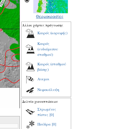
Θερμοκρασίες
Αλλοι χάρτες πρόγνωσης
Καιρός (κορυφής)
Καιρός
(ενδιάμεσου
σταθμού)
Καιρός (σταθμού
βάσης)
Ανεμοι
Νεφοκάλυψη
Δελτίο χιονοπτώσεων
Στρωμένες
πίστες
[0]
Πούδρα
[0]