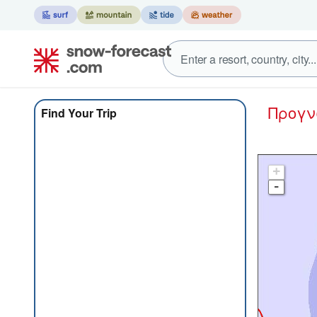
Προγ
Find Your Trip
+
-