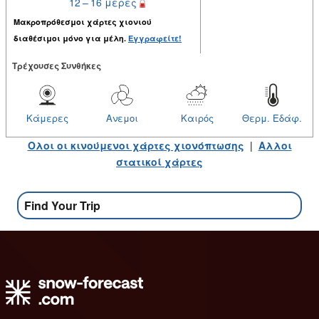
12 – 16 μέρες
Μακροπρόθεσμοι χάρτες χιονιού
διαθέσιμοι μόνο για μέλη.
Εγγραφείτε!
Tρέχουσες Συνθήκες
Κάμερες
Ανεμοι
Καιρός
Θερμ. Εδάφ.
Ολοι οι κινούμενοι χάρτες χιονόπτωσης
|
Αλλοι
στατικοί χάρτες
Find Your Trip