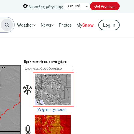
Get Premium
Μονάδες μέτρησης
Weather
News
Photos
My
Snow
Log In
Βρες τοποθεσία στο χάρτη:
Χάρτης χιονιού