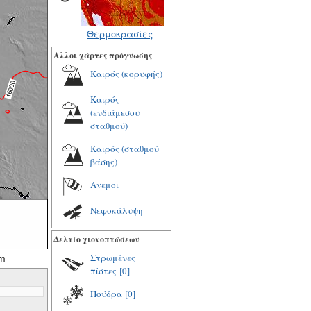
Θερμοκρασίες
Αλλοι χάρτες πρόγνωσης
Καιρός (κορυφής)
Καιρός
(ενδιάμεσου
σταθμού)
Καιρός (σταθμού
βάσης)
Ανεμοι
Νεφοκάλυψη
Δελτίο χιονοπτώσεων
m
Στρωμένες
πίστες
[0]
Πούδρα
[0]