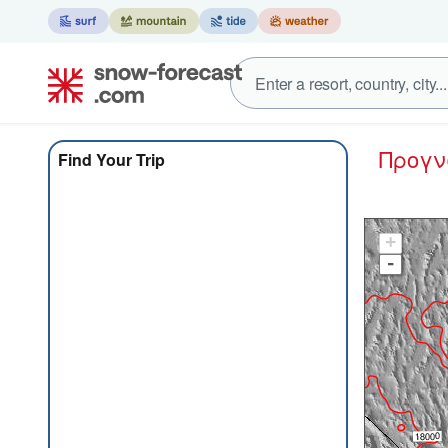
Προγ
Find Your Trip
+
-