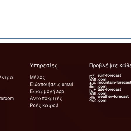
Υπηρεσίες
Προβλέψτε κάθ
έντρα
Μέλος
Ειδοποιήσεις email
Εφαρμογή app
teroom
Ανταποκριτές
Ροές καιρού