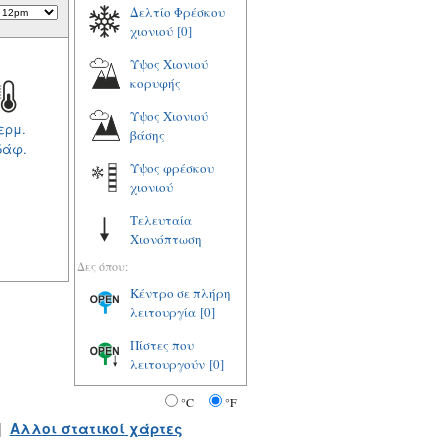
Δελτίο Φρέσκου
χιονιού
[0]
Υψος Χιονιού
κορυφής
Υψος Χιονιού
ερμ.
βάσης
δάφ.
Υψος φρέσκου
χιονιού
Τελευταία
Χιονόπτωση
Δες όπου:
Κέντρο σε πλήρη
λειτουργία
[0]
Πίστες που
λειτουργούν
[0]
°C
°F
|
Αλλοι στατικοί χάρτες