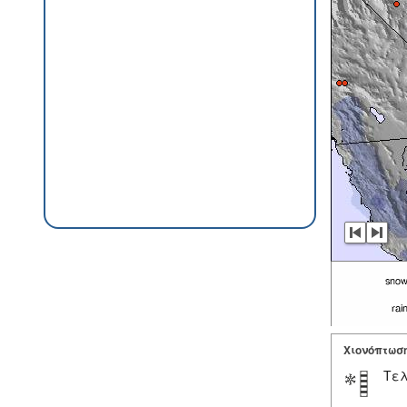
Χιονόπτωσ
Τελ