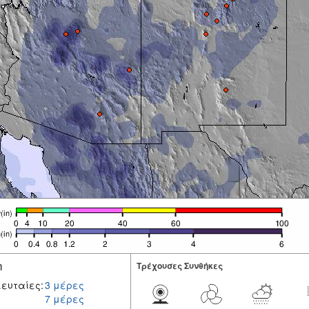
η
Tρέχουσες Συνθήκες
ευταίες:
3 μέρες
7 μέρες