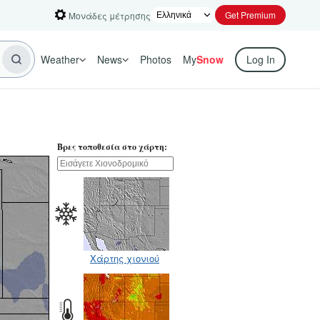
Get Premium
Μονάδες μέτρησης
Weather
News
Photos
My
Snow
Log In
Βρες τοποθεσία στο χάρτη:
Χάρτης χιονιού