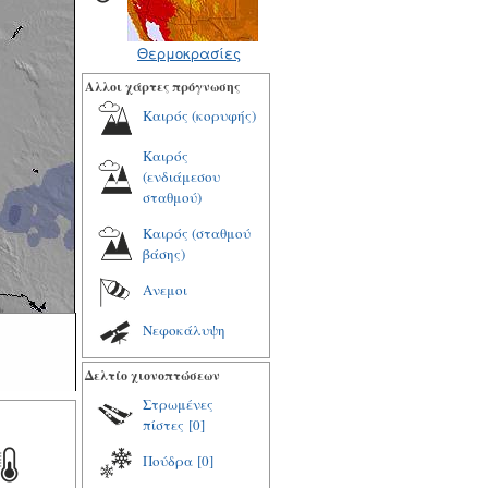
Θερμοκρασίες
Αλλοι χάρτες πρόγνωσης
Καιρός (κορυφής)
Καιρός
(ενδιάμεσου
σταθμού)
Καιρός (σταθμού
βάσης)
Ανεμοι
Νεφοκάλυψη
Δελτίο χιονοπτώσεων
Στρωμένες
πίστες
[0]
Πούδρα
[0]