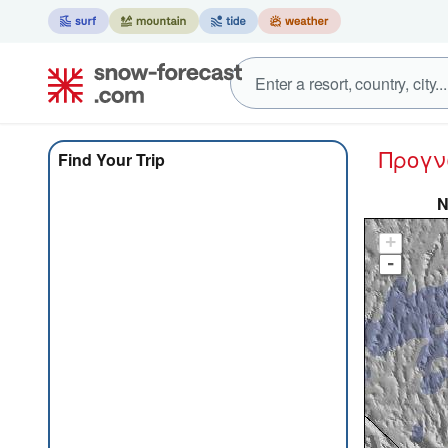
Προγ
Find Your Trip
N
+
-