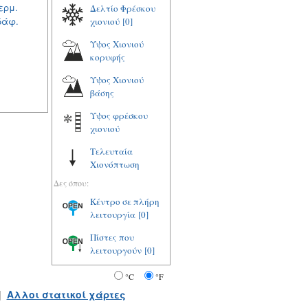
ερμ.
Δελτίο Φρέσκου
δάφ.
χιονιού
[0]
Υψος Χιονιού
κορυφής
Υψος Χιονιού
βάσης
Υψος φρέσκου
χιονιού
Τελευταία
Χιονόπτωση
Δες όπου:
Κέντρο σε πλήρη
λειτουργία
[0]
Πίστες που
λειτουργούν
[0]
°C
°F
|
Αλλοι στατικοί χάρτες