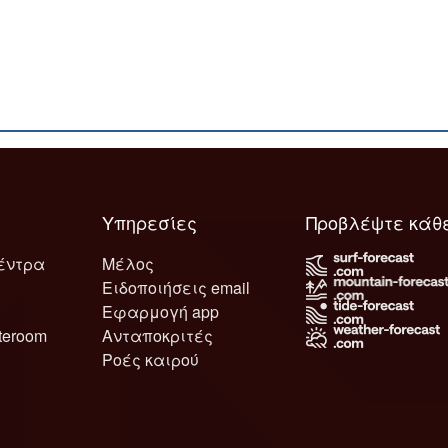
Υπηρεσίες
Προβλέψτε κάθ
έντρα
Μέλος
Ειδοποιήσεις email
Εφαρμογή app
teroom
Ανταποκριτές
Ροές καιρού