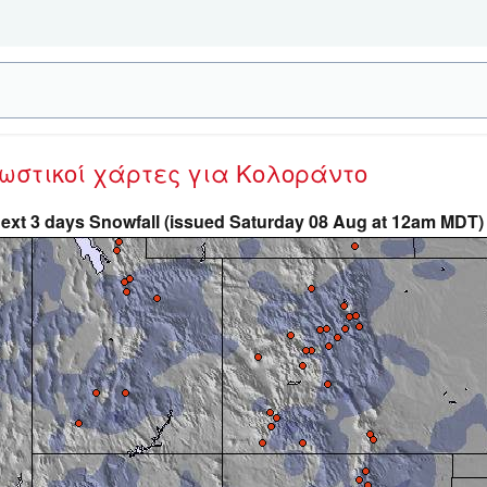
νωστικοί χάρτες
για Κολοράντο
ext 3 days Snowfall (issued Saturday 08 Aug at 12am MDT)