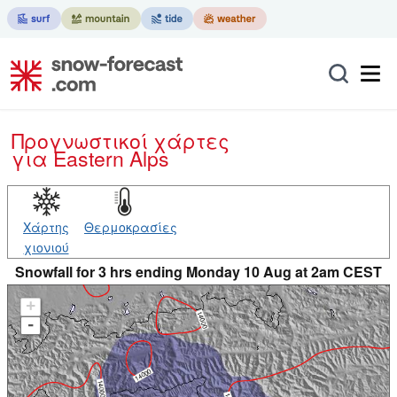
Προγνωστικοί χάρτες
για Eastern Alps
Χάρτης
Θερμοκρασίες
χιονιού
Snowfall for 3 hrs ending Monday 10 Aug at 2am CEST
+
-