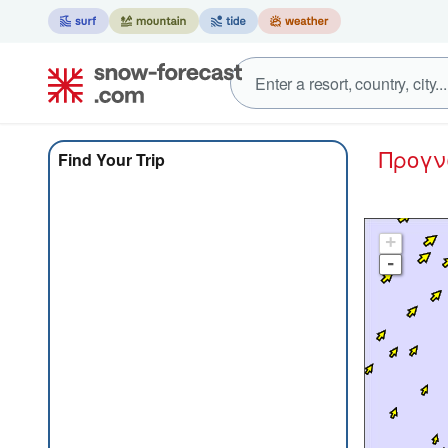
Προγ
Find Your Trip
+
-