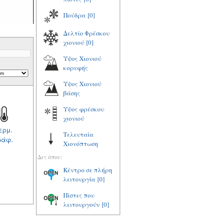
Πούδρα
[0]
Δελτίο Φρέσκου
χιονιού
[0]
Υψος Χιονιού
κορυφής
Υψος Χιονιού
βάσης
Υψος φρέσκου
χιονιού
ερμ.
Τελευταία
δάφ.
Χιονόπτωση
Δες όπου:
Κέντρο σε πλήρη
λειτουργία
[0]
Πίστες που
λειτουργούν
[0]