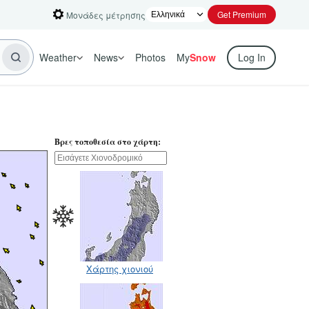
Get Premium
Μονάδες μέτρησης
Weather
News
Photos
My
Snow
Log In
Βρες τοποθεσία στο χάρτη:
Χάρτης χιονιού