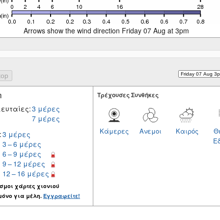
Arrows show the wind direction Friday 07 Aug at 3pm
η
Tρέχουσες Συνθήκες
ευταίες:
3 μέρες
7 μέρες
Κάμερες
Ανεμοι
Καιρός
Θ
:
3 μέρες
Ε
3 – 6 μέρες
6 – 9 μέρες
9 – 12 μέρες
12 – 16 μέρες
σμοι χάρτες χιονιού
μόνο για μέλη.
Εγγραφείτε!