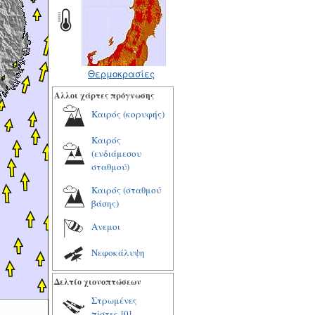
Θερμοκρασίες
Αλλοι χάρτες πρόγνωσης
Καιρός (κορυφής)
Καιρός
(ενδιάμεσου
σταθμού)
Καιρός (σταθμού
βάσης)
Ανεμοι
Νεφοκάλυψη
Δελτίο χιονοπτώσεων
Στρωμένες
πίστες
[0]