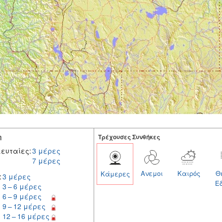
η
Tρέχουσες Συνθήκες
ευταίες:
3 μέρες
7 μέρες
Ανεμοι
Καιρός
Θ
Κάμερες
:
3 μέρες
Ε
3 – 6 μέρες
6 – 9 μέρες
9 – 12 μέρες
12 – 16 μέρες