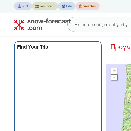
Προγ
Find Your Trip
+
-