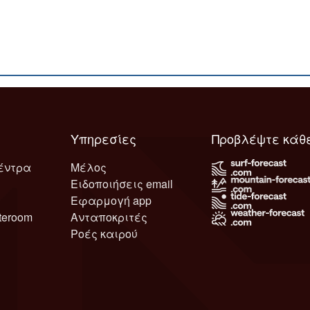
Υπηρεσίες
Προβλέψτε κάθ
έντρα
Μέλος
Ειδοποιήσεις email
Εφαρμογή app
teroom
Ανταποκριτές
Ροές καιρού