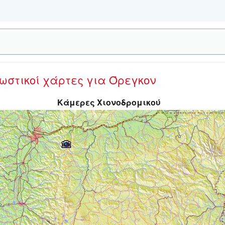
νωστικοί χάρτες
για Όρεγκον
Κάμερες Χιονοδρομικού