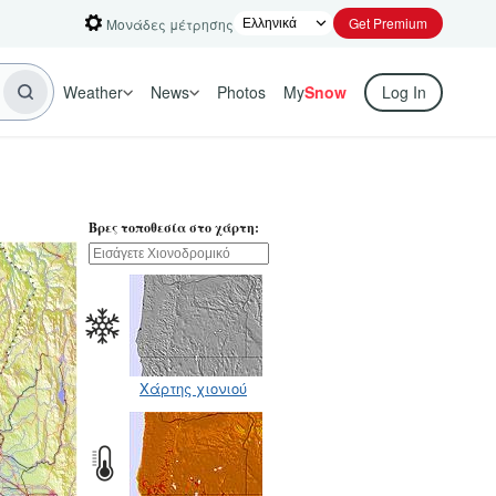
Get Premium
Μονάδες μέτρησης
Weather
News
Photos
My
Snow
Log In
Βρες τοποθεσία στο χάρτη:
Χάρτης χιονιού