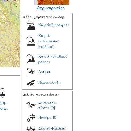
Θερμοκρασίες
Αλλοι χάρτες πρόγνωσης
Καιρός (κορυφής)
Καιρός
(ενδιάμεσου
σταθμού)
Καιρός (σταθμού
βάσης)
Ανεμοι
Νεφοκάλυψη
Δελτίο χιονοπτώσεων
Στρωμένες
ερμ.
πίστες
[0]
δάφ.
Πούδρα
[0]
Δελτίο Φρέσκου