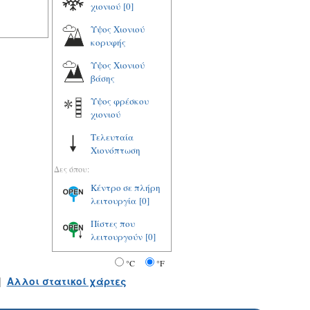
χιονιού
[0]
Υψος Χιονιού
κορυφής
Υψος Χιονιού
βάσης
Υψος φρέσκου
χιονιού
Τελευταία
Χιονόπτωση
Δες όπου:
Κέντρο σε πλήρη
λειτουργία
[0]
Πίστες που
λειτουργούν
[0]
°C
°F
|
Αλλοι στατικοί χάρτες