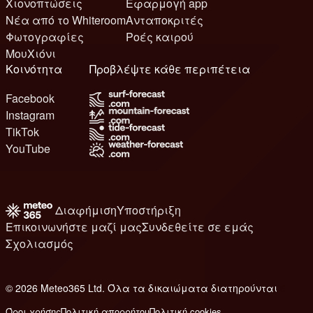
Χιονοπτώσεις
Εφαρμογή app
Νέα από το Whiteroom
Ανταποκριτές
Φωτογραφίες
Ροές καιρού
ΜουΧιόνι
Κοινότητα
Προβλέψτε κάθε περιπέτεια
Facebook
Instagram
TikTok
YouTube
Διαφήμιση
Υποστήριξη
Επικοινωνήστε μαζί μας
Συνδεθείτε σε εμάς
Σχολιασμός
© 2026 Meteo365 Ltd. Όλα τα δικαιώματα διατηρούνται
6
Όροι χρήσης
Πολιτική απορρήτου
Πολιτική cookies