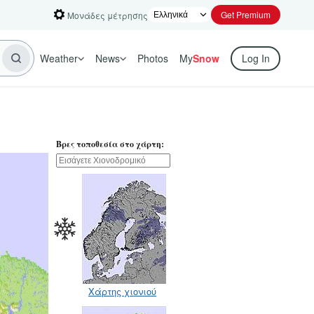
Get Premium
Μονάδες μέτρησης
Weather
News
Photos
My
Snow
Log In
Βρες τοποθεσία στο χάρτη:
Χάρτης χιονιού