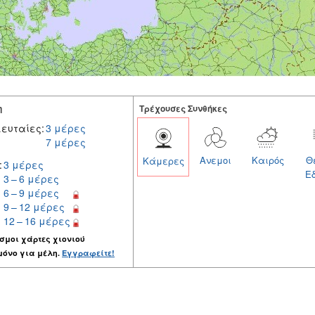
η
Tρέχουσες Συνθήκες
ευταίες:
3 μέρες
7 μέρες
Ανεμοι
Καιρός
Θ
Κάμερες
:
3 μέρες
Ε
3 – 6 μέρες
6 – 9 μέρες
9 – 12 μέρες
12 – 16 μέρες
σμοι χάρτες χιονιού
μόνο για μέλη.
Εγγραφείτε!