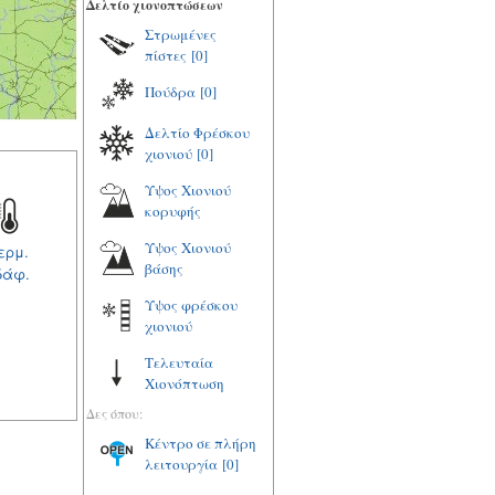
Δελτίο χιονοπτώσεων
Στρωμένες
πίστες
[0]
Πούδρα
[0]
Δελτίο Φρέσκου
χιονιού
[0]
Υψος Χιονιού
κορυφής
Υψος Χιονιού
ερμ.
βάσης
δάφ.
Υψος φρέσκου
χιονιού
Τελευταία
Χιονόπτωση
Δες όπου:
Κέντρο σε πλήρη
λειτουργία
[0]