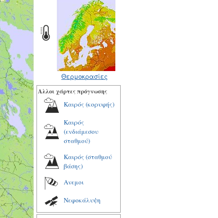
Θερμοκρασίες
Αλλοι χάρτες πρόγνωσης
Καιρός (κορυφής)
Καιρός
(ενδιάμεσου
σταθμού)
Καιρός (σταθμού
βάσης)
Ανεμοι
Νεφοκάλυψη