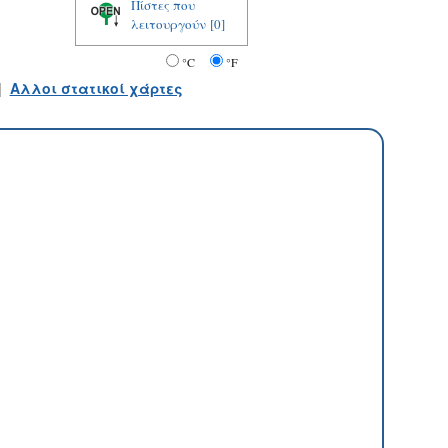
Πίστες που
λειτουργούν
[0]
°C
°F
|
Αλλοι στατικοί χάρτες