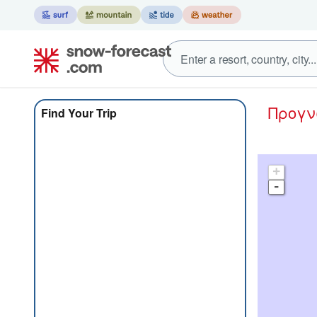
Προγ
Find Your Trip
+
-