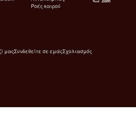
Ροές καιρού
ζί μας
Συνδεθείτε σε εμάς
Σχολιασμός
6