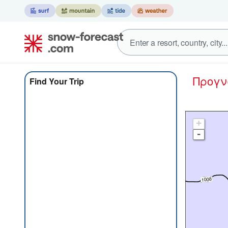
Προγ
Find Your Trip
+
-