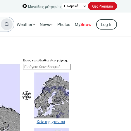
Get Premium
Μονάδες μέτρησης
Weather
News
Photos
My
Snow
Log In
Βρες τοποθεσία στο χάρτη:
Χάρτης χιονιού