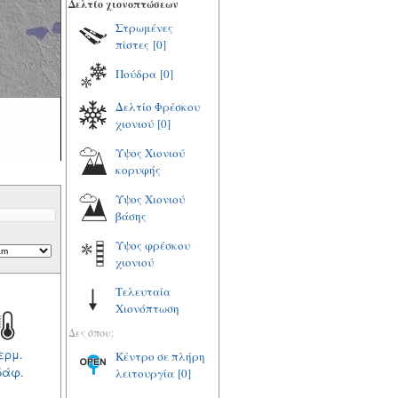
Δελτίο χιονοπτώσεων
Στρωμένες
πίστες
[0]
Πούδρα
[0]
Δελτίο Φρέσκου
χιονιού
[0]
Υψος Χιονιού
κορυφής
Υψος Χιονιού
βάσης
Υψος φρέσκου
χιονιού
Τελευταία
Χιονόπτωση
Δες όπου:
ερμ.
Κέντρο σε πλήρη
δάφ.
λειτουργία
[0]