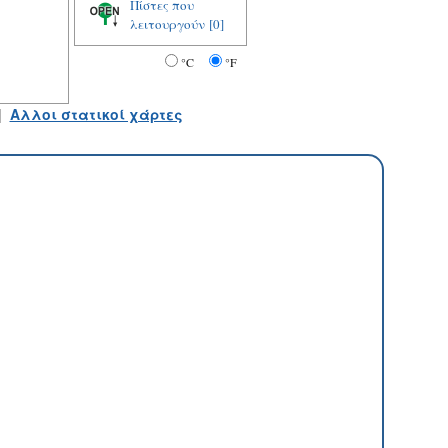
Πίστες που
λειτουργούν
[0]
°C
°F
|
Αλλοι στατικοί χάρτες