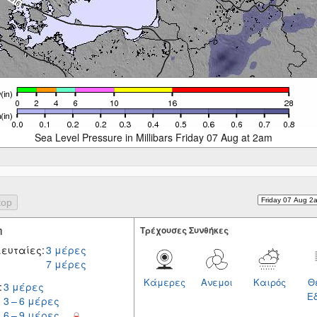
Sea Level Pressure in Millibars Friday 07 Aug at 2am
η
Tρέχουσες Συνθήκες
ευταίες:
3 μέρες
7 μέρες
Κάμερες
Ανεμοι
Καιρός
Θ
:
3 μέρες
Ε
3 – 6 μέρες
6 – 9 μέρες