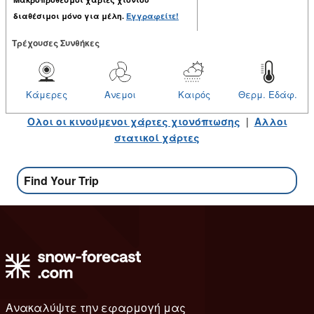
διαθέσιμοι μόνο για μέλη.
Εγγραφείτε!
Tρέχουσες Συνθήκες
Κάμερες
Ανεμοι
Καιρός
Θερμ. Εδάφ.
Ολοι οι κινούμενοι χάρτες χιονόπτωσης
|
Αλλοι
στατικοί χάρτες
Find Your Trip
Ανακαλύψτε την εφαρμογή μας