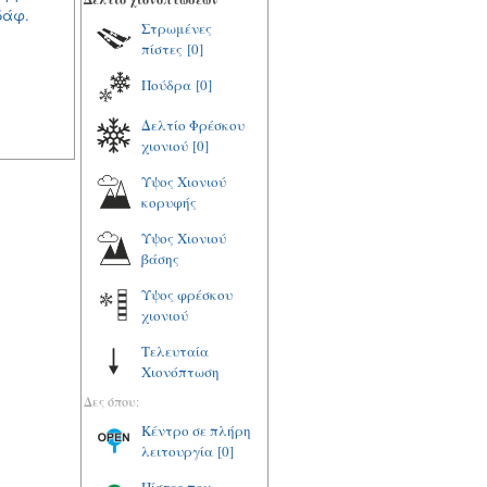
δάφ.
Στρωμένες
πίστες
[0]
Πούδρα
[0]
Δελτίο Φρέσκου
χιονιού
[0]
Υψος Χιονιού
κορυφής
Υψος Χιονιού
βάσης
Υψος φρέσκου
χιονιού
Τελευταία
Χιονόπτωση
Δες όπου:
Κέντρο σε πλήρη
λειτουργία
[0]