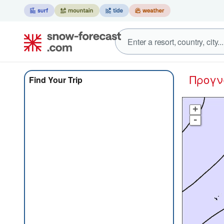
Προγ
Find Your Trip
+
-