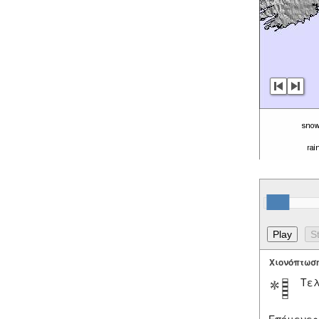
Χιονόπτωσ
Τελ