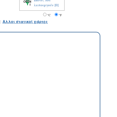
Πίστες που
λειτουργούν
[0]
°C
°F
|
Αλλοι στατικοί χάρτες