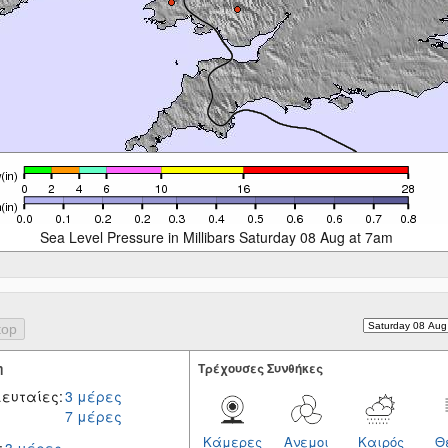
Sea Level Pressure in Millibars Saturday 08 Aug at 7am
η
Tρέχουσες Συνθήκες
ευταίες:
3 μέρες
7 μέρες
Κάμερες
Ανεμοι
Καιρός
Θ