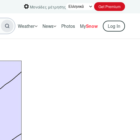
Get Premium
Μονάδες μέτρησης
Weather
News
Photos
My
Snow
Log In