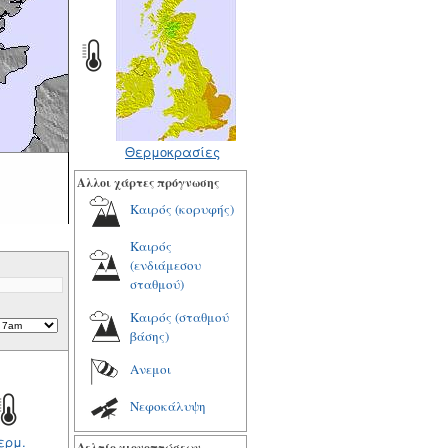
Θερμοκρασίες
Αλλοι χάρτες πρόγνωσης
Καιρός (κορυφής)
Καιρός
(ενδιάμεσου
σταθμού)
Καιρός (σταθμού
βάσης)
Ανεμοι
Νεφοκάλυψη
ερμ.
Δελτίο χιονοπτώσεων