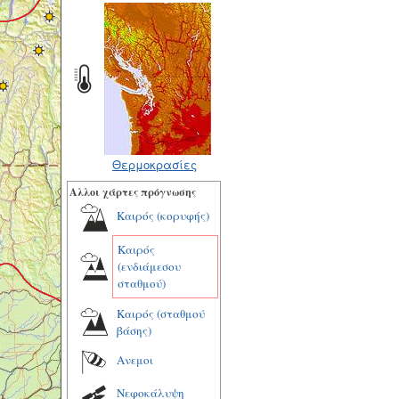
Θερμοκρασίες
Αλλοι χάρτες πρόγνωσης
Καιρός (κορυφής)
Καιρός
(ενδιάμεσου
σταθμού)
Καιρός (σταθμού
βάσης)
Ανεμοι
Νεφοκάλυψη