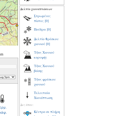
Δελτίο χιονοπτώσεων
Στρωμένες
πίστες
[0]
Πούδρα
[0]
Δελτίο Φρέσκου
χιονιού
[0]
Υψος Χιονιού
pm
κορυφής
Υψος Χιονιού
βάσης
Υψος φρέσκου
χιονιού
Τελευταία
Χιονόπτωση
Δες όπου:
ερμ.
Κέντρο σε πλήρη
δάφ.