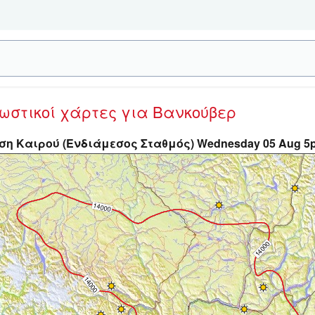
νωστικοί χάρτες
για Βανκούβερ
η Καιρού (Ενδιάμεσος Σταθμός) Wednesday 05 Aug 5