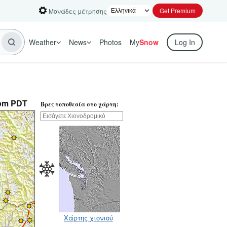
Get Premium
Μονάδες μέτρησης
Weather
News
Photos
My
Snow
Log In
pm PDT
Βρες τοποθεσία στο χάρτη:
Χάρτης χιονιού