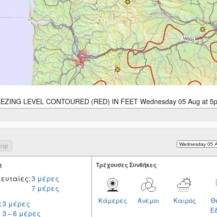
EZING LEVEL CONTOURED (RED) IN FEET Wednesday 05 Aug at 5
η
Tρέχουσες Συνθήκες
ευταίες:
3 μέρες
7 μέρες
Κάμερες
Ανεμοι
Καιρός
Θ
:
3 μέρες
Ε
3 – 6 μέρες