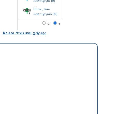
λειτουργία
[0]
Πίστες που
λειτουργούν
[0]
°C
°F
|
Αλλοι στατικοί χάρτες