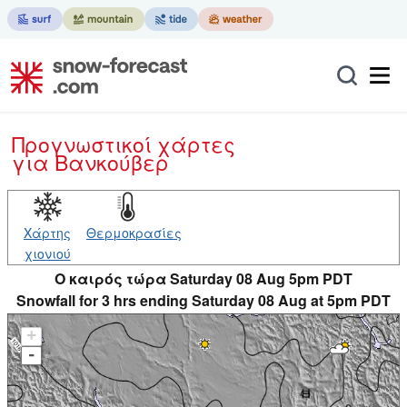
Προγνωστικοί χάρτες
για Βανκούβερ
Χάρτης
Θερμοκρασίες
χιονιού
O καιρός τώρα Saturday 08 Aug 5pm PDT
Snowfall for 3 hrs ending Saturday 08 Aug at 5pm PDT
+
-