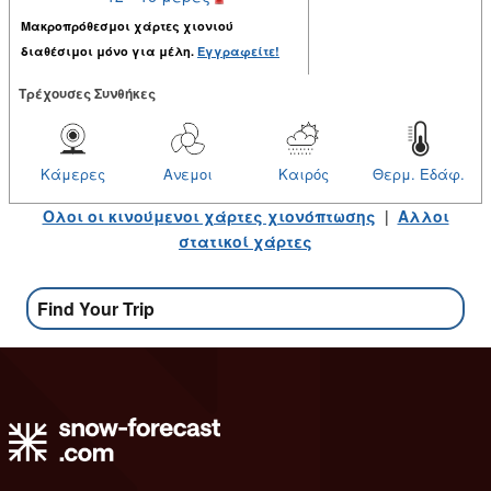
Μακροπρόθεσμοι χάρτες χιονιού
διαθέσιμοι μόνο για μέλη.
Εγγραφείτε!
Tρέχουσες Συνθήκες
Κάμερες
Ανεμοι
Καιρός
Θερμ. Εδάφ.
Ολοι οι κινούμενοι χάρτες χιονόπτωσης
|
Αλλοι
στατικοί χάρτες
Find Your Trip