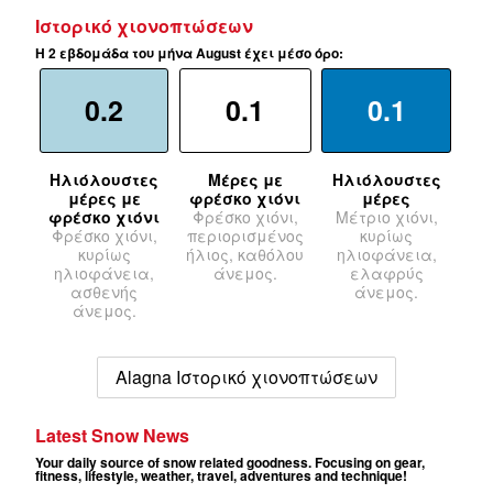
Ιστορικό χιονοπτώσεων
Η 2 εβδομάδα του μήνα August έχει μέσο όρο:
0.2
0.1
0.1
Ηλιόλουστες
Μέρες με
Ηλιόλουστες
μέρες με
φρέσκο χιόνι
μέρες
φρέσκο χιόνι
Φρέσκο χιόνι,
Μέτριο χιόνι,
Φρέσκο χιόνι,
περιορισμένος
κυρίως
κυρίως
ήλιος, καθόλου
ηλιοφάνεια,
ηλιοφάνεια,
άνεμος.
ελαφρύς
ασθενής
άνεμος.
άνεμος.
Alagna Ιστορικό χιονοπτώσεων