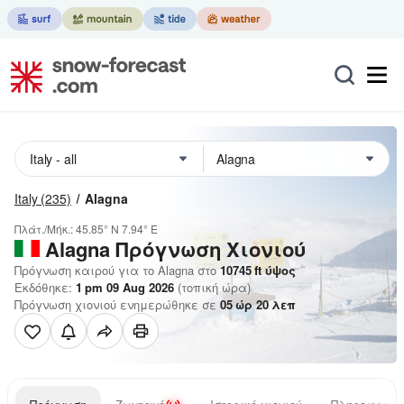
Italy
(235)
Alagna
Πλάτ./Μήκ.:
45.85° N
7.94° E
Alagna
Πρόγνωση Χιονιού
Πρόγνωση καιρού για το Alagna στο
10745
ft
ύψος
Εκδόθηκε:
1 pm 09 Aug 2026
(τοπική ώρα)
Πρόγνωση χιονιού ενημερώθηκε σε
05
ώρ
20
λεπ