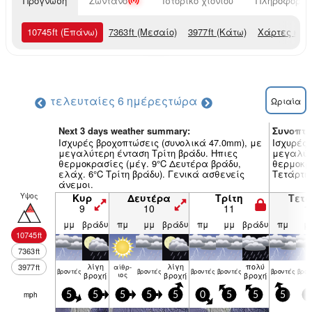
Πρόγνωση
Ζωντανό
Ιστορικό χιονιού
Πληροφορίες
10745
ft
(Επάνω)
7363
ft
(Μεσαίο)
3977
ft
(Κάτω)
Χάρτες και
τελευταίες 6 ημέρες
τώρα
Ωριαία
Next 3 days weather summary:
Συνοπτι
Ισχυρές βροχοπτώσεις (συνολικά 47.0mm), με
Ισχυρές 
μεγαλύτερη ένταση Τρίτη βράδυ. Ηπιες
μεγαλύτ
θερμοκρασίες (μέγ. 9°C Δευτέρα βράδυ,
θερμοκρα
ελάχ. 6°C Τρίτη βράδυ). Γενικά ασθενείς
Τετάρτη
άνεμοι.
Υψος
Κυρ
Δευτέρα
Τρίτη
Τετ
9
10
11
1
μμ
βράδυ
πμ
μμ
βράδυ
πμ
μμ
βράδυ
πμ
μ
10745
ft
7363
ft
λίγη
λίγη
πολύ
3977
ft
αίθρ­
βρον­τές
βρον­τές
βρον­τές
βρον­τές
βρον­τές
βρον
βροχή
ιος
βροχή
βροχή
mph
5
5
5
5
5
0
5
5
5
0