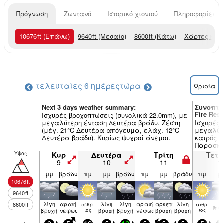
Πρόγνωση
Ζωντανό
Ιστορικό χιονιού
Πληροφορίες χ
10676
ft
(Επάνω)
9640
ft
(Μεσαίο)
8600
ft
(Κάτω)
Χάρτες και
τελευταίες 6 ημέρες
τώρα
Ωριαία
Next 3 days weather summary:
Συνοπτι
Fire Reso
Ισχυρές βροχοπτώσεις (συνολικά 22.0mm), με
μεγαλύτερη ένταση Δευτέρα βράδυ. Ζέστη
Ισχυρές 
(μέγ. 21°C Δευτέρα απόγευμα, ελάχ. 12°C
μεγαλύτ
Δευτέρα βράδυ). Κυρίως ψυχροί άνεμοι.
καιρός (
Παρασκε
ανέμων 
Υψος
Κυρ
Δευτέρα
Τρίτη
Τετ
αίθριος 
9
10
11
1
μμ
βράδυ
πμ
μμ
βράδυ
πμ
μμ
βράδυ
πμ
μ
10676
ft
9640
ft
λίγη
αραιή
λίγη
λίγη
αραιή
αρκετή
λίγη
8600
ft
αίθρ­
αίθρ­
βρον
βροχή
νέφωση
ιος
βροχή
βροχή
νέφωση
βροχή
βροχή
ιος