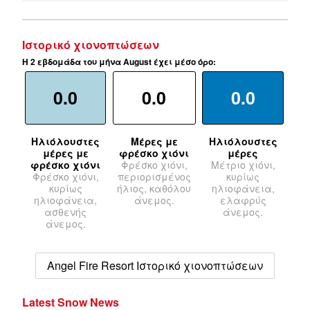
Ιστορικό χιονοπτώσεων
Η 2 εβδομάδα του μήνα August έχει μέσο όρο:
0.0
0.0
0.0
Ηλιόλουστες
Μέρες με
Ηλιόλουστες
μέρες με
φρέσκο χιόνι
μέρες
φρέσκο χιόνι
Φρέσκο χιόνι,
Μέτριο χιόνι,
Φρέσκο χιόνι,
περιορισμένος
κυρίως
κυρίως
ήλιος, καθόλου
ηλιοφάνεια,
ηλιοφάνεια,
άνεμος.
ελαφρύς
ασθενής
άνεμος.
άνεμος.
Angel Fire Resort Ιστορικό χιονοπτώσεων