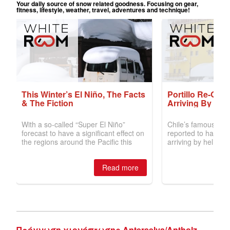
Πρόγνωση χιονόπτωσης Anterselva/Antholz