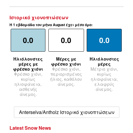
Ιστορικό χιονοπτώσεων
Η 1 εβδομάδα του μήνα August έχει μέσο όρο:
0.0
0.0
0.0
Ηλιόλουστες
Μέρες με
Ηλιόλουστες
μέρες με
φρέσκο χιόνι
μέρες
φρέσκο χιόνι
Φρέσκο χιόνι,
Μέτριο χιόνι,
Φρέσκο χιόνι,
περιορισμένος
κυρίως
κυρίως
ήλιος, καθόλου
ηλιοφάνεια,
ηλιοφάνεια,
άνεμος.
ελαφρύς
ασθενής
άνεμος.
άνεμος.
Anterselva/Antholz Ιστορικό χιονοπτώσεων