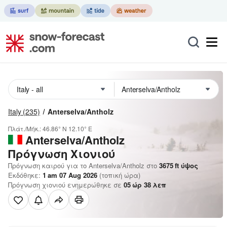
Italy
(235)
Anterselva/Antholz
Πλάτ./Μήκ.:
46.86° N
12.10° E
Anterselva/Antholz
Πρόγνωση Χιονιού
Πρόγνωση καιρού για το Anterselva/Antholz στο
3675
ft
ύψος
Εκδόθηκε:
1 am 07 Aug 2026
(τοπική ώρα)
Πρόγνωση χιονιού ενημερώθηκε σε
05
ώρ
38
λεπ