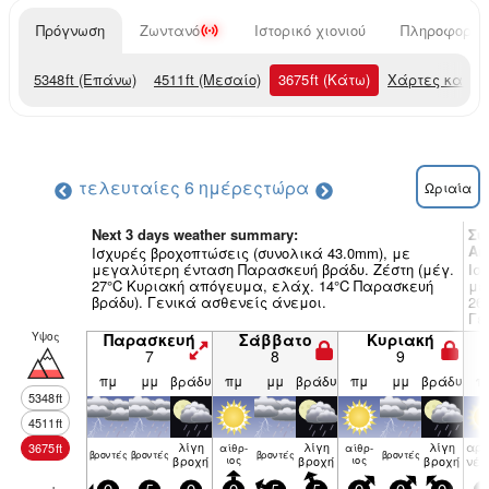
Πρόγνωση
Ζωντανό
Ιστορικό χιονιού
Πληροφορίες
5348
ft
(Επάνω)
4511
ft
(Μεσαίο)
3675
ft
(Κάτω)
Χάρτες καιρο
τελευταίες 6 ημέρες
τώρα
Ωριαία
Next 3 days weather summary:
Συ
An
Ισχυρές βροχοπτώσεις (συνολικά 43.0mm), με
μεγαλύτερη ένταση Παρασκευή βράδυ. Ζέστη (μέγ.
Ισ
27°C Κυριακή απόγευμα, ελάχ. 14°C Παρασκευή
με
βράδυ). Γενικά ασθενείς άνεμοι.
26
Γε
Υψος
Παρασκευή
Σάββατο
Κυριακή
7
8
9
πμ
μμ
βράδυ
πμ
μμ
βράδυ
πμ
μμ
βράδυ
π
5348
ft
4511
ft
λίγη
λίγη
λίγη
αρα
3675
ft
αίθρ­
αίθρ­
βρον­τές
βρον­τές
βρον­τές
βρον­τές
βροχή
ιος
βροχή
ιος
βροχή
νέ