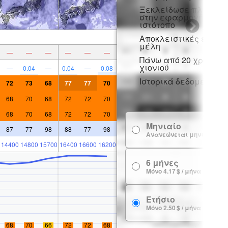
Ξεκλείδωσε πλήρη π
στην εφαρμογή και σ
ιστότοπο
Αποκλειστικές εκπτώ
μέλη
—
—
—
—
—
—
Πάνω από 20 χρόνια ι
χιονιού
—
0.04
—
0.04
—
0.08
Ιστορικά δεδομένα χι
72
73
68
77
77
70
68
70
68
72
72
70
68
70
68
72
72
70
Μηνιαίο
87
77
98
88
77
98
Ανανεώνεται μηνιαία
14400
14800
15700
16400
16600
16200
6 μήνες
Μόνο 4.17 $ / μήνα
Ετήσιο
Μόνο 2.50 $ / μήνα
68
70
66
72
72
68