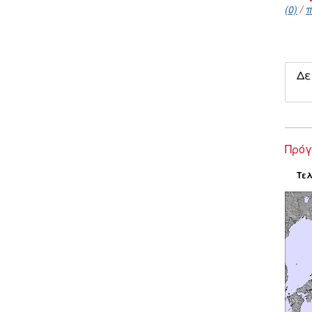
(0)
/
π
Δε
Πρόγ
Τελ