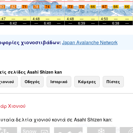
83
82
71
78
74
67
73
73
66
67
66
66
4:47
—
—
4:48
—
—
4:48
—
—
4:50
—
—
—
6:42
—
—
6:40
—
—
6:39
—
—
6:38
—
φορίες χιονοστιβάδων:
Japan Avalanche Network
ίς σελίδες Asahi Shizen kan
χιονιού
Οδηγός
Ιστορικό
Κάμερες
Πίστες
άρ Χιονιού
υταία δελτία χιονιού κοντά σε Asahi Shizen kan: