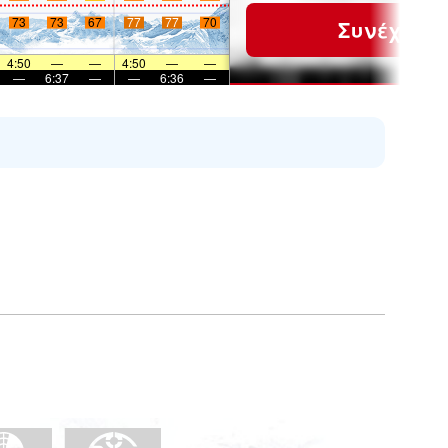
73
73
67
77
77
70
Συνέχεια
4:50
—
—
4:50
—
—
—
6:37
—
—
6:36
—