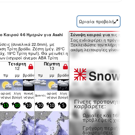
Ωριαία προβολή
ο Καιρού 4-6 Ημερών για Asahi
Σύνοψη καιρού για τις ημέρες 7
Σας ενδιαφέρει η πρόγνωση 16 
ώσεις (συνολικά 22.0mm), με
Ξεκλειδώστε την πλήρη πρόγνωσ
η Τρίτη βράδυ. Ζέστη (μέγ. 25°C
ακόμη λειτουργίες γίνοντας μέλο
χ. 19°C Τρίτη πρωΐ). Θα μειωθεί η
ων (ισχυροί άνεμοι ΑΒΑ Τρίτη
νείς άνεμοι ΑΝΑ από Πέμπτη
Τετάρτη
Πέμπτη
12
13
Snow
Pr
πμ
μμ
βράδυ
πμ
μμ
βράδυ
ή
αραιή
λίγη
πυκνή
αραιή
λίγη
βρον­τές
νέφωση
βροχή
νέφωση
νέφωση
βροχή
Γίνετε προπονητή και
καρβάρετε:
15
10
10
10
10
5
Ωριαίες και 16ήμερε
προβλέψεις χιονιού
Γρήγορη περιήγηση χ
διαφημίσεις