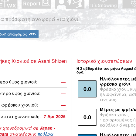
α πρόσφατη αναφορά για χιόνι
ολή αναφοράς
ήκες Χιονιού σε Asahi Shizen
Ιστορικό χιονοπτώσεων
Η 2 εβδομάδα του μήνα August 
όρο:
Ηλιόλουστες μέ
ερο ύψος χιονιού:
—
φρέσκο χιόνι
0.0
Φρέσκο χιόνι, κυ
τερο ύψος χιονιού:
—
ηλιοφάνεια, ασ
άνεμος.
 φρέσκου χιονιού:
—
Μέρες με φρέσκ
Φρέσκο χιόνι,
υταία χιονόπτωση:
7 Apr 2026
0.0
περιορισμένος ή
καθόλου άνεμος
 χιονοδρομικά σε
Japan -
gata
αναφέρουν:
πούδρα
Ηλιόλουστες μ