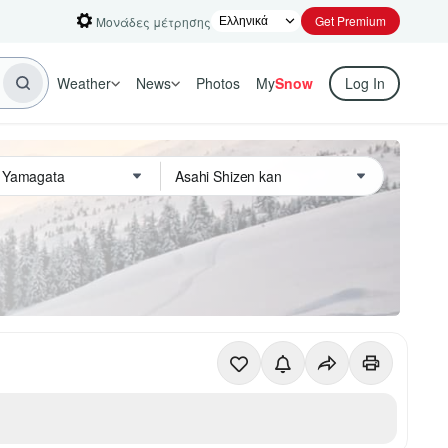
Get Premium
Μονάδες μέτρησης
Weather
News
Photos
My
Snow
Log In