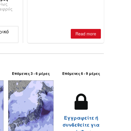
ρίως
best conditions of season so far,
λαφρύς
Australian areas open most terrain of
2026, northern hemisphere down to
two outdoor areas still open.
ρικό
Read more
Επόμενες 3 - 6 μέρες
Επόμενες 6 - 9 μέρες
Εγγραφείτε ή
συνδεθείτε για