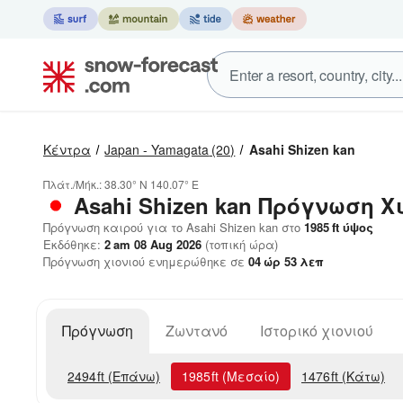
Κέντρα
Japan - Yamagata
(20)
Asahi Shizen kan
Πλάτ./Μήκ.:
38.30° N
140.07° E
Asahi Shizen kan
Πρόγνωση Χι
Πρόγνωση καιρού για το Asahi Shizen kan στο
1985
ft
ύψος
Εκδόθηκε:
2 am 08 Aug 2026
(τοπική ώρα)
Πρόγνωση χιονιού ενημερώθηκε σε
04
ώρ
53
λεπ
Πρόγνωση
Ζωντανό
Ιστορικό χιονιού
2494
ft
(Επάνω)
1985
ft
(Μεσαίο)
1476
ft
(Κάτω)