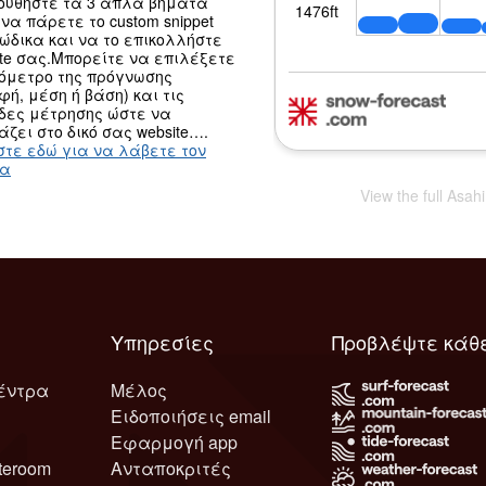
ουθήστε τα 3 απλά βήματα
να πάρετε το custom snippet
κώδικα και να το επικολλήστε
ite σας.Μπορείτε να επιλέξετε
ψόμετρο της πρόγνωσης
φή, μέση ή βάση) και τις
δες μέτρησης ώστε να
άζει στο δικό σας website….
στε εδώ για να λάβετε τον
κα
View the full Asah
Υπηρεσίες
Προβλέψτε κάθ
έντρα
Μέλος
Ειδοποιήσεις email
Εφαρμογή app
teroom
Ανταποκριτές