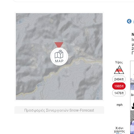
N
Ι
μ
2
Γ
Υψος
2494
ft
1985
ft
1476
ft
βρ
mph
Προσφορές Συνεργατών Snow-Forecast
Χιόνι
χάρτης
Περ.