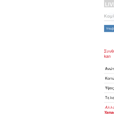
Καμί
Υποβ
Συνθ
kan
Ανώτ
Κατώ
Ύψος
Τελε
Αλλα
Yama