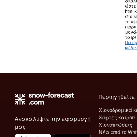
ακολ
ώστε 
html 
στο s
το υ
(κορυ
μονά
ταιρι
Πατή
κώδι
Περιηγηθείτε
Χιονοδρομικά κ
Χάρτες καιρού
Ανακαλύψτε την εφαρμογή
Χιονοπτώσεις
μας
Νέα από το Whi