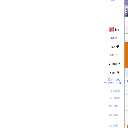
in
in
max
°
F
min
°
F
chill
°
F
Υγρ.
%
Επίπεδο
1
παγοποίησης
ft
15000ft
12000ft
9000ft
6000ft
3000ft