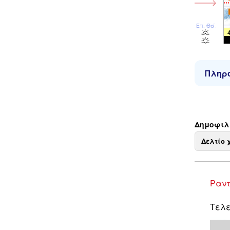
Επ. Θάλ
Πληρο
Δημοφιλε
Δελτίο 
Ραντ
Τελε