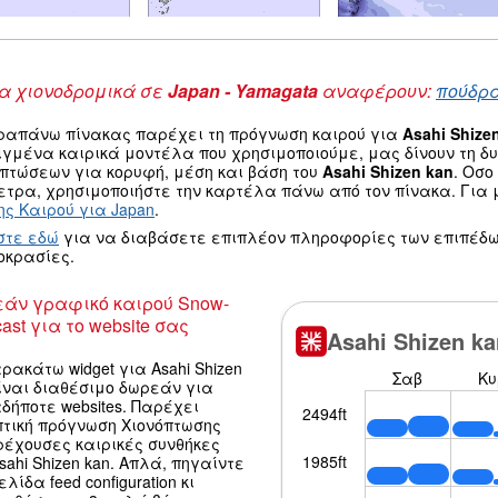
 χιονοδρομικά σε
Japan - Yamagata
αναφέρουν:
πούδρα
ραπάνω πίνακας παρέχει τη πρόγνωση καιρού για
Asahi Shize
ιγμένα καιρικά μοντέλα που χρησιμοποιούμε, μας δίνουν τη 
οπτώσεων για κορυφή, μέση και βάση του
Asahi Shizen kan
. Οσο
τρα, χρησιμοποιήστε την καρτέλα πάνω από τον πίνακα. Για μ
ς Καιρού για Japan
.
στε εδώ
για να διαβάσετε επιπλέον πληροφορίες των επιπέδω
οκρασίες.
άν γραφικό καιρού Snow-
ast για το website σας
ρακάτω widget για Asahi Shizen
ίναι διαθέσιμο δωρεάν για
δήποτε websites. Παρέχει
πτική πρόγνωση Χιονόπτωσης
ρέχουσες καιρικές συνθήκες
sahi Shizen kan. Απλά, πηγαίντε
ελίδα feed configuration κι