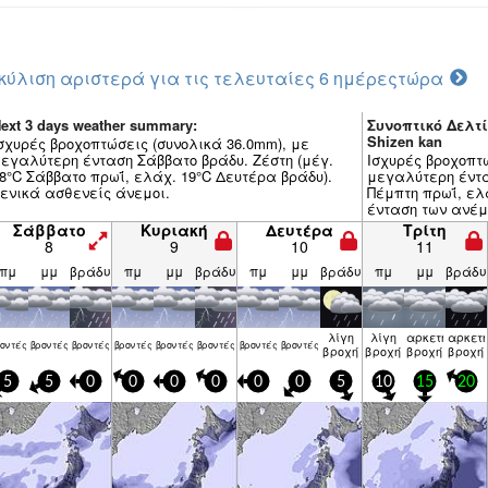
κύλιση αριστερά για τις τελευταίες 6 ημέρες
τώρα
ext 3 days weather summary:
Συνοπτικό Δελτί
Shizen kan
σχυρές βροχοπτώσεις (συνολικά 36.0mm), με
εγαλύτερη ένταση Σάββατο βράδυ. Ζέστη (μέγ.
Ισχυρές βροχοπτ
8°C Σάββατο πρωΐ, ελάχ. 19°C Δευτέρα βράδυ).
μεγαλύτερη έντασ
ενικά ασθενείς άνεμοι.
Πέμπτη πρωΐ, ελά
ένταση των ανέμ
απόγευμα, ασθε
Σάββατο
Κυριακή
Δευτέρα
Τρίτη
βράδυ).
8
9
10
11
πμ
μμ
βράδυ
πμ
μμ
βράδυ
πμ
μμ
βράδυ
πμ
μμ
βράδυ
λίγη
λίγη
αρκετή
αρκετ
ον­τές
βρον­τές
βρον­τές
βρον­τές
βρον­τές
βρον­τές
βρον­τές
βρον­τές
βροχή
βροχή
βροχή
βροχή
5
5
0
0
0
0
0
0
5
10
15
20