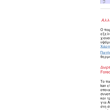
Αλλα
Ο πα
εξελ
χιον
υψόμε
Χάρτη
Πατή
θερμ
Δωρε
Forec
Το πα
kan ε
οποια
συνο
και τ
για A
στη σ