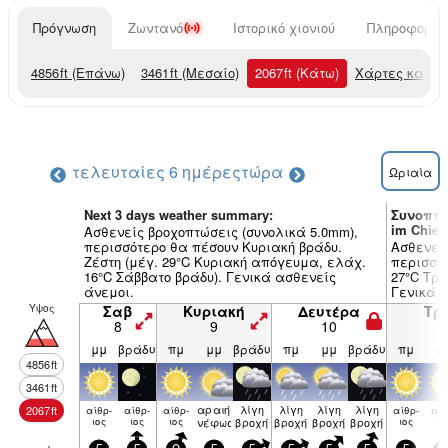
Πρόγνωση
Ζωντανό
Ιστορικό χιονιού
Πληροφορίες
4856
ft
(Επάνω)
3461
ft
(Μεσαίο)
2067
ft
(Κάτω)
Χάρτες καιρο
τελευταίες 6 ημέρες
τώρα
Ωριαία
Next 3 days weather summary:
Συνοπτι
im Chie
Ασθενείς βροχοπτώσεις (συνολικά 5.0mm),
περισσότερο θα πέσουν Κυριακή βράδυ.
Ασθενείς
Ζέστη (μέγ. 29°C Κυριακή απόγευμα, ελάχ.
περισσότ
16°C Σάββατο βράδυ). Γενικά ασθενείς
27°C Τρί
άνεμοι.
Γενικά 
Υψος
Σαβ
Κυριακή
Δευτέρα
Τρί
8
9
10
1
μμ
βράδυ
πμ
μμ
βράδυ
πμ
μμ
βράδυ
πμ
μ
4856
ft
3461
ft
αραιή
λίγη
λίγη
λίγη
λίγη
2067
ft
αίθρ­
αίθρ­
αίθρ­
αίθρ­
αίθ
ιος
ιος
ιος
νέφωση
βροχή
βροχή
βροχή
βροχή
ιος
ιο