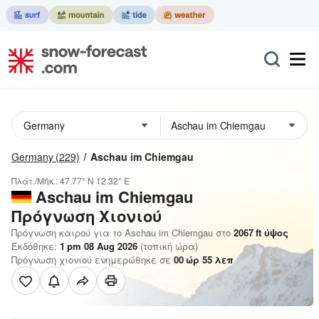
Germany
(229)
Aschau im Chiemgau
Πλάτ./Μήκ.:
47.77° N
12.32° E
Aschau im Chiemgau
Πρόγνωση Χιονιού
Πρόγνωση καιρού για το Aschau im Chiemgau στο
2067
ft
ύψος
Εκδόθηκε:
1 pm 08 Aug 2026
(τοπική ώρα)
Πρόγνωση χιονιού ενημερώθηκε σε
00
ώρ
55
λεπ