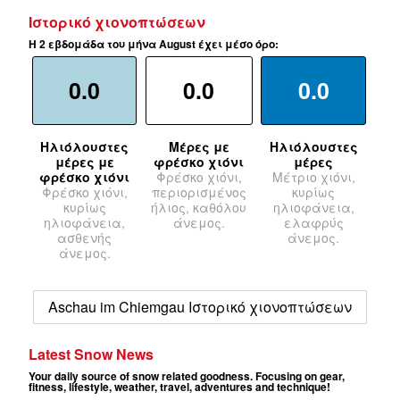
Ιστορικό χιονοπτώσεων
Η 2 εβδομάδα του μήνα August έχει μέσο όρο:
0.0
0.0
0.0
Ηλιόλουστες
Μέρες με
Ηλιόλουστες
μέρες με
φρέσκο χιόνι
μέρες
φρέσκο χιόνι
Φρέσκο χιόνι,
Μέτριο χιόνι,
Φρέσκο χιόνι,
περιορισμένος
κυρίως
κυρίως
ήλιος, καθόλου
ηλιοφάνεια,
ηλιοφάνεια,
άνεμος.
ελαφρύς
ασθενής
άνεμος.
άνεμος.
Aschau im Chiemgau Ιστορικό χιονοπτώσεων