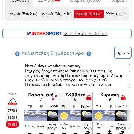
Πρόγνωση
Ζωντανό
Ιστορικό χιονιού
Πληροφορίες
7678
ft
(Επάνω)
6398
ft
(Μεσαίο)
5118
ft
(Κάτω)
Χάρτες καιρο
ski hire exclusive discount
τελευταίες 6 ημέρες
τώρα
Ωριαία
Next 3 days weather summary:
Συ
Li
Ισχυρές βροχοπτώσεις (συνολικά 33.0mm), με
μεγαλύτερη ένταση Παρασκευή απόγευμα. Ζέστη
Ισ
(μέγ. 25°C Κυριακή απόγευμα, ελάχ. 10°C
με
Παρασκευή βράδυ). Γενικά ασθενείς άνεμοι.
Δε
Γε
Υψος
Παρασκευή
Σάββατο
Κυριακή
7
8
9
πμ
μμ
βράδυ
πμ
μμ
βράδυ
πμ
μμ
βράδυ
π
7678
ft
6398
ft
λίγη
λίγη
λίγη
αρα
5118
ft
αίθρ­
αίθρ­
βρον­τές
βρον­τές
βρον­τές
βρον­τές
βροχή
ιος
βροχή
ιος
βροχή
νέ