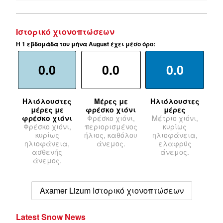
Ιστορικό χιονοπτώσεων
Η 1 εβδομάδα του μήνα August έχει μέσο όρο:
0.0
0.0
0.0
Ηλιόλουστες
Μέρες με
Ηλιόλουστες
μέρες με
φρέσκο χιόνι
μέρες
φρέσκο χιόνι
Φρέσκο χιόνι,
Μέτριο χιόνι,
Φρέσκο χιόνι,
περιορισμένος
κυρίως
κυρίως
ήλιος, καθόλου
ηλιοφάνεια,
ηλιοφάνεια,
άνεμος.
ελαφρύς
ασθενής
άνεμος.
άνεμος.
Axamer Lizum Ιστορικό χιονοπτώσεων