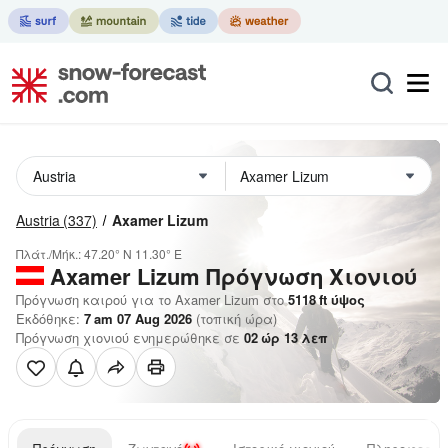
Austria
(337)
Axamer Lizum
Πλάτ./Μήκ.:
47.20° N
11.30° E
Axamer Lizum
Πρόγνωση Χιονιού
Πρόγνωση καιρού για το Axamer Lizum στο
5118
ft
ύψος
Εκδόθηκε:
7 am 07 Aug 2026
(τοπική ώρα)
Πρόγνωση χιονιού ενημερώθηκε σε
02
ώρ
13
λεπ