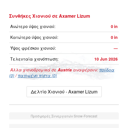
Συνθήκες Χιονιού σε Axamer Lizum
Ανώτερο ύψος χιονιού:
0
in
Κατώτερο ύψος χιονιού:
0
in
Ύψος φρέσκου χιονιού:
—
Τελευταία χιονόπτωση:
10 Jun 2026
Αλλα χιονοδρομικά σε
Austria
αναφέρουν:
πούδρα
(0)
/
πατημένη πίστα (0)
Δελτίο Χιονιού - Axamer Lizum
Προσφορές Συνεργατών Snow-Forecast