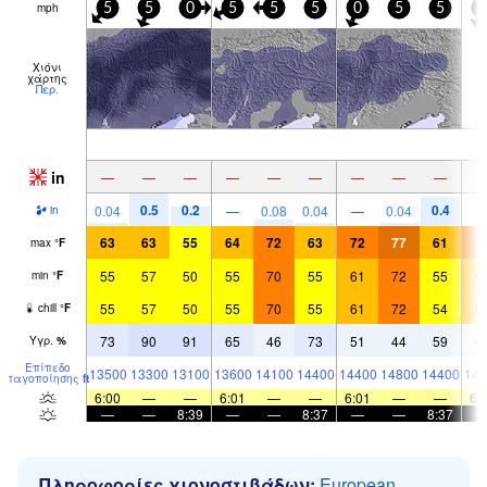
mph
5
5
0
5
5
5
0
5
5
5
Χιόνι
χάρτης
Περ.
in
—
—
—
—
—
—
—
—
—
0.5
0.2
0.4
0.04
—
0.08
0.04
—
0.04
in
63
63
55
64
72
63
72
77
61
7
max
°
F
55
57
50
55
70
55
61
72
55
6
min
°
F
55
57
50
55
70
55
61
72
54
6
chill
°
F
73
90
91
65
46
73
51
44
59
4
Υγρ.
%
Επίπεδο
13500
13300
13100
13600
14100
14400
14400
14800
14400
143
παγοποίησης
ft
6:00
—
—
6:01
—
—
6:01
—
—
6:
—
—
8:39
—
—
8:37
—
—
8:37
Πληροφορίες χιονοστιβάδων:
European