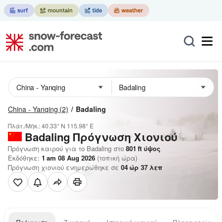
China - Yanqing
(2)
Badaling
Πλάτ./Μήκ.:
40.33° N
115.98° E
Badaling
Πρόγνωση Χιονιού
Πρόγνωση καιρού για το Badaling στο
801
ft
ύψος
Εκδόθηκε:
1 am 08 Aug 2026
(τοπική ώρα)
Πρόγνωση χιονιού ενημερώθηκε σε
04
ώρ
37
λεπ