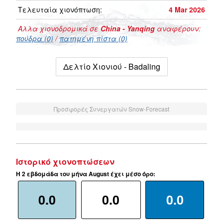
Τελευταία χιονόπτωση:
4 Mar 2026
Αλλα χιονοδρομικά σε
China - Yanqing
αναφέρουν:
πούδρα (0)
/
πατημένη πίστα (0)
Δελτίο Χιονιού - Badaling
Προσφορές Συνεργατών Snow-Forecast
Ιστορικό χιονοπτώσεων
Η 2 εβδομάδα του μήνα August έχει μέσο όρο:
0.0
0.0
0.0