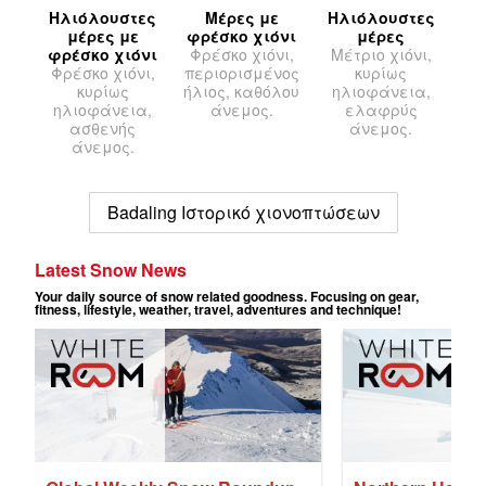
Ηλιόλουστες
Μέρες με
Ηλιόλουστες
μέρες με
φρέσκο χιόνι
μέρες
φρέσκο χιόνι
Φρέσκο χιόνι,
Μέτριο χιόνι,
Φρέσκο χιόνι,
περιορισμένος
κυρίως
κυρίως
ήλιος, καθόλου
ηλιοφάνεια,
ηλιοφάνεια,
άνεμος.
ελαφρύς
ασθενής
άνεμος.
άνεμος.
Badaling Ιστορικό χιονοπτώσεων