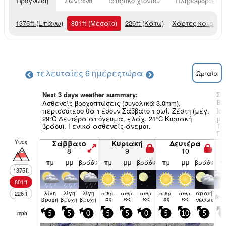
Πρόγνωση
Ζωντανό
Ιστορικό χιονιού
Πληροφορίες χ
1375
ft
(Επάνω)
801
ft
(Μεσαίο)
226
ft
(Κάτω)
Χάρτες καιρού
τελευταίες 6 ημέρες
τώρα
Ωριαία
Next 3 days weather summary:
Συ
Ba
Ασθενείς βροχοπτώσεις (συνολικά 3.0mm),
περισσότερο θα πέσουν Σάββατο πρωΐ. Ζέστη (μέγ.
Ισ
29°C Δευτέρα απόγευμα, ελάχ. 21°C Κυριακή
με
βράδυ). Γενικά ασθενείς άνεμοι.
Τρ
Γε
Υψος
Σάββατο
Κυριακή
Δευτέρα
8
9
10
πμ
μμ
βράδυ
πμ
μμ
βράδυ
πμ
μμ
βράδυ
π
1375
ft
801
ft
λίγη
λίγη
λίγη
αραιή
226
ft
αίθρ­
αίθρ­
αίθρ­
αίθρ­
αίθρ­
βρον
βροχή
βροχή
βροχή
ιος
ιος
ιος
ιος
ιος
νέφωση
mph
5
5
0
5
5
0
5
10
5
5