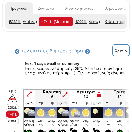
Πρόγνωση
Ζωντανό
Ιστορικό χιονιού
Πληροφορίες χ
5282
ft
(Επάνω)
4741
ft
(Μεσαίο)
4200
ft
(Κάτω)
Χάρτες καιρο
τελευταίες 6 ημέρες
τώρα
Ωριαία
Next 4 days weather summary:
Ηπιος καιρός. Ζέστη (μέγ. 25°C Δευτέρα απόγευμα,
ελάχ. 16°C Δευτέρα πρωϊ). Γενικά ασθενείς άνεμοι.
Υψος
Κυριακή
Δευτέρα
Τρίτη
9
10
11
βράδυ
πμ
μμ
βράδυ
πμ
μμ
βράδυ
πμ
μμ
βρά
5282
ft
4741
ft
αραιή
αραιή
αραιή
4200
ft
αίθρ­
αίθρ­
αίθρ­
αίθρ­
αίθρ­
αίθρ­
αίθ
νέφωση
ιος
ιος
νέφωση
νέφωση
ιος
ιος
ιος
ιος
ιο