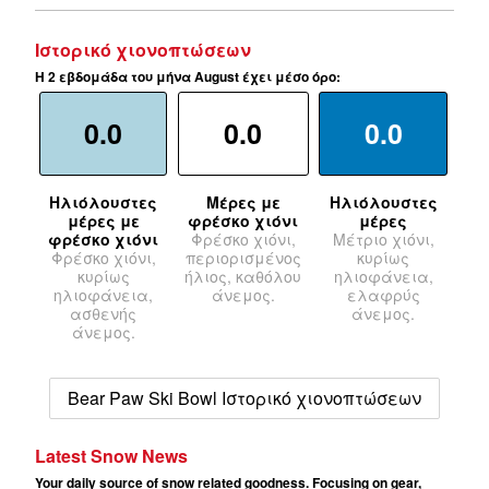
Ιστορικό χιονοπτώσεων
Η 2 εβδομάδα του μήνα August έχει μέσο όρο:
0.0
0.0
0.0
Ηλιόλουστες
Μέρες με
Ηλιόλουστες
μέρες με
φρέσκο χιόνι
μέρες
φρέσκο χιόνι
Φρέσκο χιόνι,
Μέτριο χιόνι,
Φρέσκο χιόνι,
περιορισμένος
κυρίως
κυρίως
ήλιος, καθόλου
ηλιοφάνεια,
ηλιοφάνεια,
άνεμος.
ελαφρύς
ασθενής
άνεμος.
άνεμος.
Bear Paw Ski Bowl Ιστορικό χιονοπτώσεων