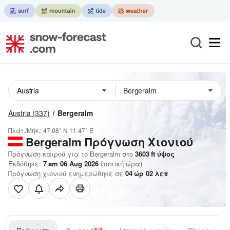
Austria
(337)
Bergeralm
Πλάτ./Μήκ.:
47.08° N
11.47° E
Bergeralm
Πρόγνωση Χιονιού
Πρόγνωση καιρού για το Bergeralm στο
3603
ft
ύψος
Εκδόθηκε:
7 am 06 Aug 2026
(τοπική ώρα)
Πρόγνωση χιονιού ενημερώθηκε σε
04
ώρ
02
λεπ