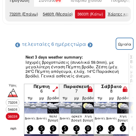
Πρόγνωση
Ζωντανό
Ιστορικό χιονιού
Πληροφορίες
7320
ft
(Επάνω)
5460
ft
(Μεσαίο)
3603
ft
(Κάτω)
Χάρτες καιρο
τελευταίες 6 ημέρες
τώρα
Ωριαία
Next 3 days weather summary:
Συ
Be
Ισχυρές βροχοπτώσεις (συνολικά 59.0mm), με
μεγαλύτερη ένταση Πέμπτη βράδυ. Ζέστη (μέγ.
Ισ
24°C Πέμπτη απόγευμα, ελάχ. 14°C Παρασκευή
με
βράδυ). Γενικά ασθενείς άνεμοι.
28
βρ
Υψος
Πέμπτη
Παρασκευή
Σάββατο
6
7
8
πμ
μμ
βράδυ
πμ
μμ
βράδυ
πμ
μμ
βράδυ
π
7320
ft
5460
ft
πολύ
αρκετή
λίγη
λίγη
3603
ft
αίθ
βρον­τές
βρον­τές
βρον­τές
βρον­τές
βρον­τές
βροχή
βροχή
βροχή
βροχή
ιο
mph
5
5
5
5
5
0
5
5
5
5