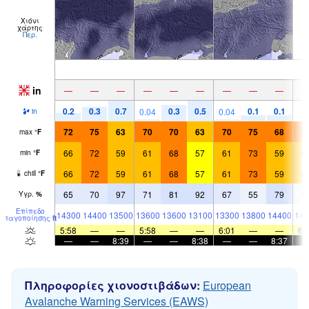
Χιόνι
χάρτης
Περ.
in
—
—
—
—
—
—
—
—
—
0.2
0.3
0.7
0.3
0.5
0.1
0.1
0.04
0.04
in
72
75
63
70
70
63
70
75
68
7
max
°
F
66
72
59
61
68
57
61
73
59
6
min
°
F
66
72
59
61
68
57
61
73
59
6
chill
°
F
65
70
97
71
81
92
67
55
79
5
Υγρ.
%
Επίπεδο
14300
14400
13500
13600
13600
13100
13300
13800
14400
144
παγοποίησης
ft
5:58
—
—
5:58
—
—
6:01
—
—
6:
—
—
8:39
—
—
8:38
—
—
8:37
Πληροφορίες χιονοστιβάδων:
European
Avalanche Warning Services (EAWS)