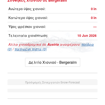
Συνθήκες Χιονιού σε Bergeralm
Ανώτερο ύψος χιονιού:
0
in
Κατώτερο ύψος χιονιού:
0
in
Ύψος φρέσκου χιονιού:
—
Τελευταία χιονόπτωση:
10 Jun 2026
Αλλα χιονοδρομικά σε
Austria
αναφέρουν:
πούδρα
(0)
/
πατημένη πίστα (0)
Δελτίο Χιονιού - Bergeralm
Προσφορές Συνεργατών Snow-Forecast