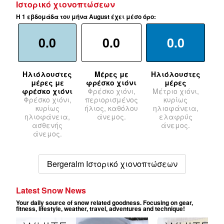
Ιστορικό χιονοπτώσεων
Η 1 εβδομάδα του μήνα August έχει μέσο όρο:
0.0
0.0
0.0
Ηλιόλουστες
Μέρες με
Ηλιόλουστες
μέρες με
φρέσκο χιόνι
μέρες
φρέσκο χιόνι
Φρέσκο χιόνι,
Μέτριο χιόνι,
Φρέσκο χιόνι,
περιορισμένος
κυρίως
κυρίως
ήλιος, καθόλου
ηλιοφάνεια,
ηλιοφάνεια,
άνεμος.
ελαφρύς
ασθενής
άνεμος.
άνεμος.
Bergeralm Ιστορικό χιονοπτώσεων