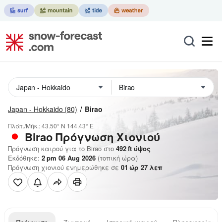
Japan - Hokkaido
(80)
Birao
Πλάτ./Μήκ.:
43.50° N
144.43° E
Birao
Πρόγνωση Χιονιού
Πρόγνωση καιρού για το Birao στο
492
ft
ύψος
Εκδόθηκε:
2 pm 06 Aug 2026
(τοπική ώρα)
Πρόγνωση χιονιού ενημερώθηκε σε
01
ώρ
27
λεπ