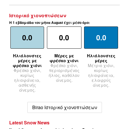
Ιστορικό χιονοπτώσεων
Η 1 εβδομάδα του μήνα August έχει μέσο όρο:
0.0
0.0
0.0
Ηλιόλουστες
Μέρες με
Ηλιόλουστες
μέρες με
φρέσκο χιόνι
μέρες
φρέσκο χιόνι
Φρέσκο χιόνι,
Μέτριο χιόνι,
Φρέσκο χιόνι,
περιορισμένος
κυρίως
κυρίως
ήλιος, καθόλου
ηλιοφάνεια,
ηλιοφάνεια,
άνεμος.
ελαφρύς
ασθενής
άνεμος.
άνεμος.
Birao Ιστορικό χιονοπτώσεων