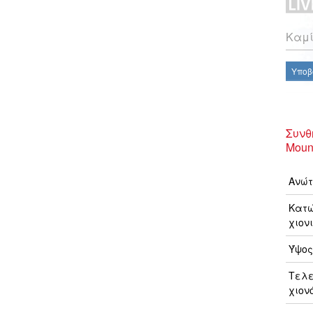
Καμί
Υποβ
Συνθ
Mount
Ανώτ
Κατώ
χιονι
Ύψος
Τελ
χιον