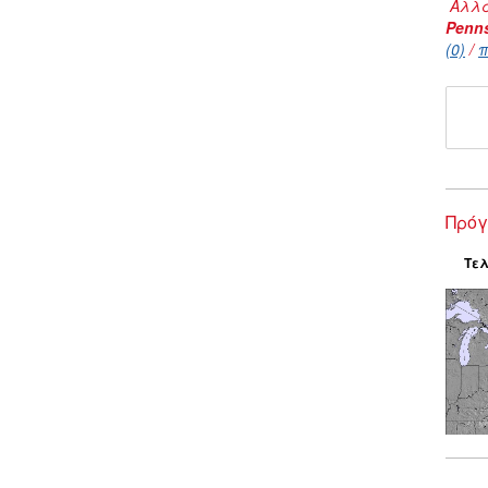
Αλλα
Penns
(0)
/
π
Πρόγ
Τελ