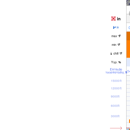
in
in
max
°
F
min
°
F
chill
°
F
Υγρ.
%
Επίπεδο
1
παγοποίησης
ft
15000ft
12000ft
9000ft
6000ft
3000ft