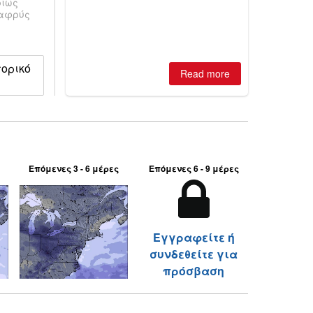
ρίως
best conditions of season so far,
λαφρύς
Australian areas open most terrain of
2026, northern hemisphere down to
two outdoor areas still open.
τορικό
Read more
Επόμενες 3 - 6 μέρες
Επόμενες 6 - 9 μέρες
Εγγραφείτε ή
συνδεθείτε για
πρόσβαση