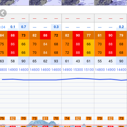
—
—
—
—
—
—
—
—
—
—
—
—
0.1
0.7
0.3
0.2
0.04
—
—
—
—
—
—
—
84
88
73
82
88
72
82
90
77
81
90
79
75
86
66
70
84
68
72
88
66
70
88
68
75
86
66
70
84
68
72
88
66
70
88
68
63
58
90
65
62
93
61
43
61
55
45
90
4800
14900
14600
14600
14600
14600
14900
15300
15100
14800
14900
14400
75
82
70
73
81
70
74
82
73
73
82
73