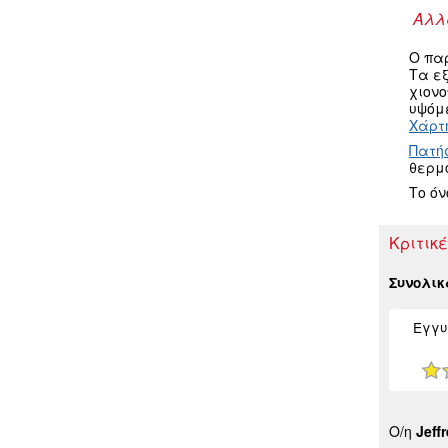
Αλλα
Ο πα
Τα ε
χιον
υψόμε
Χάρτη
Πατή
θερμ
Το ό
Κριτικέ
Συνολι
Εγγυ
Ο/η
Jeff