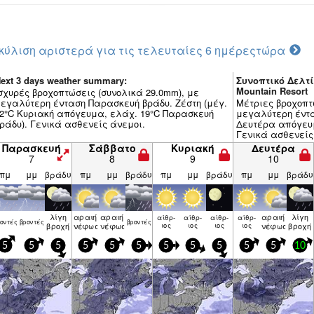
κύλιση αριστερά για τις τελευταίες 6 ημέρες
τώρα
ext 3 days weather summary:
Συνοπτικό Δελτί
Mountain Resort
σχυρές βροχοπτώσεις (συνολικά 29.0mm), με
εγαλύτερη ένταση Παρασκευή βράδυ. Ζέστη (μέγ.
Μέτριες βροχοπτ
2°C Κυριακή απόγευμα, ελάχ. 19°C Παρασκευή
μεγαλύτερη έντασ
ράδυ). Γενικά ασθενείς άνεμοι.
Δευτέρα απόγευμ
Γενικά ασθενείς
Παρασκευή
Σάββατο
Κυριακή
Δευτέρα
7
8
9
10
πμ
μμ
βράδυ
πμ
μμ
βράδυ
πμ
μμ
βράδυ
πμ
μμ
βράδυ
λίγη
αραιή
αραιή
αραιή
λίγη
αίθρ­
αίθρ­
αίθρ­
αίθρ­
ον­τές
βρον­τές
βρον­τές
βροχή
νέφωση
νέφωση
ιος
ιος
ιος
ιος
νέφωση
βροχή
5
5
5
5
5
5
5
5
5
5
5
10