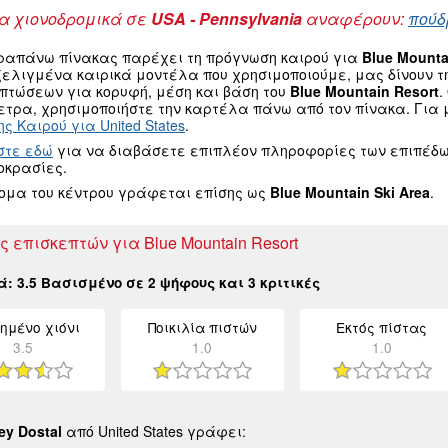
 χιονοδρομικά σε
USA - Pennsylvania
αναφέρουν:
πούδ
ραπάνω πίνακας παρέχει τη πρόγνωση καιρού για
Blue Mounta
ξελιγμένα καιρικά μοντέλα που χρησιμοποιούμε, μας δίνουν 
οπτώσεων για κορυφή, μέση και βάση του
Blue Mountain Resort
.
τρα, χρησιμοποιήστε την καρτέλα πάνω από τον πίνακα. Για μ
ς Καιρού για United States
.
στε εδώ
για να διαβάσετε επιπλέον πληροφορίες των επιπέδω
οκρασίες.
νομα του κέντρου γράφεται επίσης ως
Blue Mountain Ski Area
.
ς επισκεπτών για Blue Mountain Resort
κά:
3.5
Βασισμένο σε
2
ψήφους και
3
κριτικές
ημένο χιόνι
Ποικιλία πιστών
Εκτός πίστας
3.5
1.0
1.0
rey Dostal
από United States γράφει: