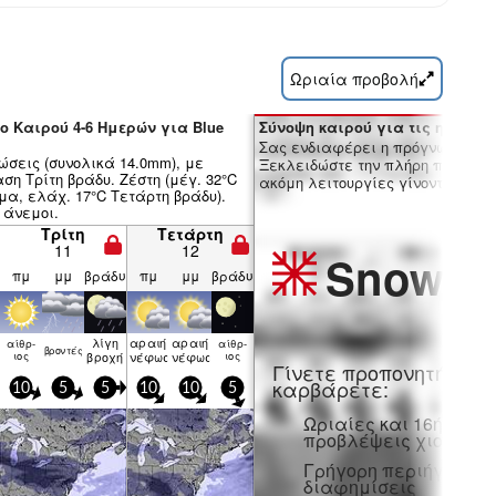
Ωριαία προβολή
ο Καιρού 4-6 Ημερών για Blue
Σύνοψη καιρού για τις ημέρες 7
Σας ενδιαφέρει η πρόγνωση 16 
ώσεις (συνολικά 14.0mm), με
Ξεκλειδώστε την πλήρη πρόγνωσ
η Τρίτη βράδυ. Ζέστη (μέγ. 32°C
ακόμη λειτουργίες γίνοντας μέλο
α, ελάχ. 17°C Τετάρτη βράδυ).
 άνεμοι.
Τρίτη
Τετάρτη
11
12
Snow
Pr
πμ
μμ
βράδυ
πμ
μμ
βράδυ
λίγη
αραιή
αραιή
αίθρ­
αίθρ­
βρον­τές
ιος
βροχή
νέφωση
νέφωση
ιος
Γίνετε προπονητή και
καρβάρετε:
10
5
5
10
10
5
Ωριαίες και 16ήμερε
προβλέψεις χιονιού
Γρήγορη περιήγηση χ
διαφημίσεις