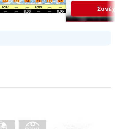
77
82
72
73
82
67
6:07
—
—
6:09
—
—
Συνέχεια
—
—
8:06
—
—
8:05