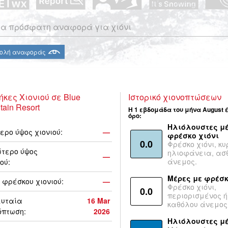
α πρόσφατη αναφορά για χιόνι
ολή αναφοράς
ήκες Χιονιού σε Blue
Ιστορικό χιονοπτώσεων
ain Resort
Η 1 εβδομάδα του μήνα August 
όρο:
Ηλιόλουστες μέ
ερο ύψος χιονιού:
—
φρέσκο χιόνι
0.0
Φρέσκο χιόνι, κυ
τερο ύψος
ηλιοφάνεια, ασ
—
άνεμος.
ού:
Μέρες με φρέσκ
 φρέσκου χιονιού:
—
Φρέσκο χιόνι,
0.0
περιορισμένος ή
ευταία
16 Mar
καθόλου άνεμος
όπτωση:
2026
Ηλιόλουστες μ