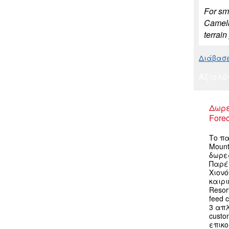
For sma
Camelba
terrain
Διάβασε 
Αξιολό
Δωρε
Forec
Το πα
Mount
δωρεά
Παρέ
Χιον
καιρι
Resor
feed 
3 απ
custo
επικο