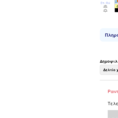
Επ. Θάλ
Πληρο
Δημοφιλε
Δελτίο 
Ραντ
Τελε