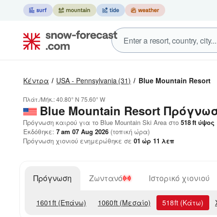
Κέντρα
USA - Pennsylvania
(31)
Blue Mountain Resort
Πλάτ./Μήκ.:
40.80° N
75.60° W
Blue Mountain Resort
Πρόγνωσ
Πρόγνωση καιρού για το Blue Mountain Ski Area στο
518
ft
ύψος
Εκδόθηκε:
7 am 07 Aug 2026
(τοπική ώρα)
Πρόγνωση χιονιού ενημερώθηκε σε
01
ώρ
11
λεπ
Πρόγνωση
Ζωντανό
Ιστορικό χιονιού
1601
ft
(Επάνω)
1060
ft
(Μεσαίο)
518
ft
(Κάτω)