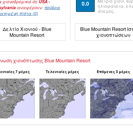
Μέτριο χιόνι, κυ
 χιονοδρομικά σε
USA -
0.0
ηλιοφάνεια, ε
ylvania
αναφέρουν:
πούδρα
άνεμος.
ατημένη πίστα (0)
Δελτίο Χιονιού - Blue
Blue Mountain Resort Ισ
Mountain Resort
χιονοπτώσεων
νωση χιονόπτωσης Blue Mountain Resort
ευταίες 7 μέρες
Τελευταίες μέρες
Επόμενες 3 μέρες