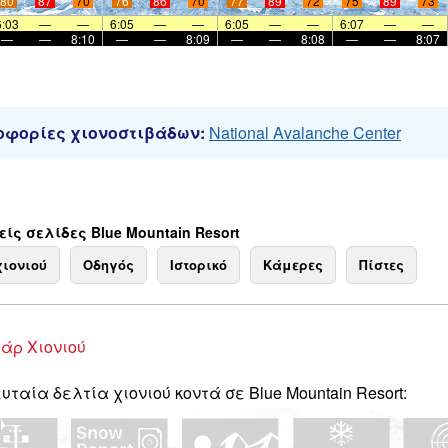
80
87
70
76
86
70
77
89
72
75
89
73
6:03
—
—
6:05
—
—
6:05
—
—
6:07
—
—
—
—
8:10
—
—
8:09
—
—
8:08
—
—
8:07
φορίες χιονοστιβάδων:
National Avalanche Center
ίς σελίδες Blue Mountain Resort
χιονιού
Οδηγός
Ιστορικό
Κάμερες
Πίστες
άρ Χιονιού
υταία δελτία χιονιού κοντά σε Blue Mountain Resort: