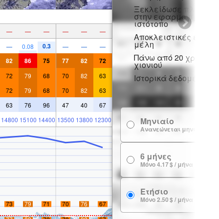
Ξεκλείδωσε πλήρη π
στην εφαρμογή και σ
ιστότοπο
—
—
—
—
—
—
Αποκλειστικές εκπτώ
μέλη
0.3
—
0.08
—
—
—
Πάνω από 20 χρόνια ι
82
86
75
77
82
72
χιονιού
72
79
68
70
82
63
Ιστορικά δεδομένα χι
72
79
68
70
82
63
63
76
96
47
40
67
14800
15100
14400
13500
13800
12300
Μηνιαίο
Ανανεώνεται μηνιαία
6 μήνες
Μόνο 4.17 $ / μήνα
Ετήσιο
Μόνο 2.50 $ / μήνα
73
79
71
70
76
67