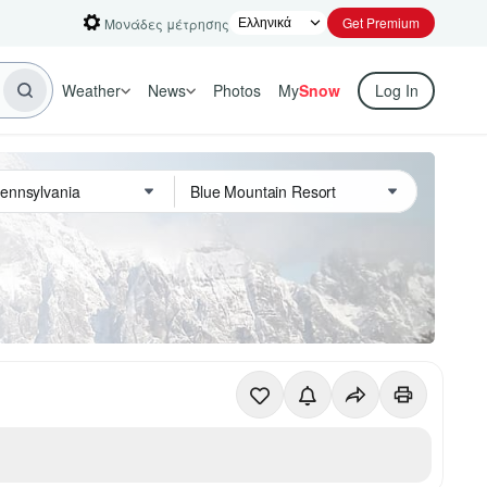
Get Premium
Μονάδες μέτρησης
Weather
News
Photos
My
Snow
Log In