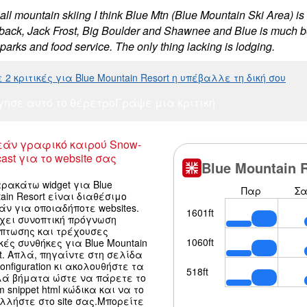
ll mountain skiing I think Blue Mtn (Blue Mountain Ski Area) is 
ck, Jack Frost, Big Boulder and Shawnee and Blue is much better 
 parks and food service. The only thing lacking is lodging.
2 κριτικές για Blue Mountain Resort η υπέβαλλε τη δική σου
γησε αυτό το θέρετρο
Γράψε μια κριτική
άν γραφικό καιρού Snow-
ast για το website σας
ρακάτω widget για Blue
ain Resort είναι διαθέσιμο
ν για οποιαδήποτε websites.
χει συνοπτική πρόγνωση
όπτωσης και τρέχουσες
κές συνθήκες για Blue Mountain
t. Απλά, πηγαίντε στη σελίδα
configuration κι ακολουθήστε τα
λά βήματα ώστε να πάρετε το
m snippet html κώδικα και να το
λλήστε στο site σας.Μπορείτε