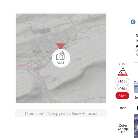
N
Ι
μ
3
β
Υψος
1601
ft
1060
ft
518
ft
βρ
mph
Προσφορές Συνεργατών Snow-Forecast
Χιόνι
χάρτης
Περ.