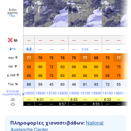
Χιόνι
χάρτης
Περ.
in
—
—
—
—
—
—
—
—
—
0.2
—
—
—
—
0.04
—
—
—
in
77
70
72
70
75
77
68
73
77
7
max
°
F
68
66
72
63
66
66
66
68
75
5
min
°
F
68
66
72
63
66
66
66
68
75
5
chill
°
F
88
59
45
60
46
81
93
72
55
7
Υγρ.
%
Επίπεδο
13000
13600
13100
12600
13000
13100
13900
14100
13600
135
παγοποίησης
ft
—
6:31
—
—
6:33
—
—
6:33
—
—
—
—
8:57
—
—
8:55
—
—
8:
Πληροφορίες χιονοστιβάδων:
National
Avalanche Center