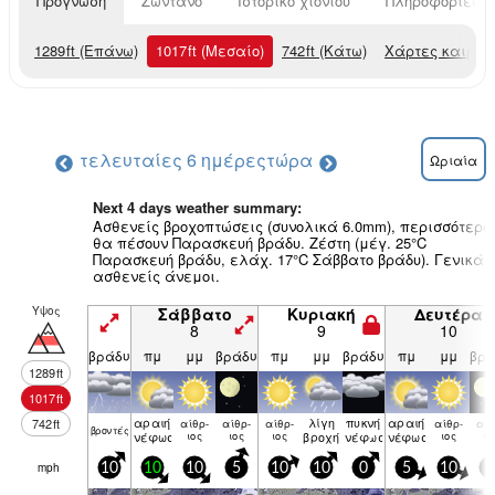
Πρόγνωση
Ζωντανό
Ιστορικό χιονιού
Πληροφορίες χ
1289
ft
(Επάνω)
1017
ft
(Μεσαίο)
742
ft
(Κάτω)
Χάρτες καιρού
τελευταίες 6 ημέρες
τώρα
Ωριαία
Next 4 days weather summary:
Ασθενείς βροχοπτώσεις (συνολικά 6.0mm), περισσότερο
θα πέσουν Παρασκευή βράδυ. Ζέστη (μέγ. 25°C
Παρασκευή βράδυ, ελάχ. 17°C Σάββατο βράδυ). Γενικά
ασθενείς άνεμοι.
Υψος
Σάββατο
Κυριακή
Δευτέρα
8
9
10
βράδυ
πμ
μμ
βράδυ
πμ
μμ
βράδυ
πμ
μμ
βρά
1289
ft
1017
ft
αραιή
λίγη
πυκνή
αραιή
742
ft
αίθρ­
αίθρ­
αίθρ­
αίθρ­
αίθ
βρον­τές
νέφωση
ιος
ιος
ιος
βροχή
νέφωση
νέφωση
ιος
ιο
mph
10
10
10
5
10
10
0
5
10
5