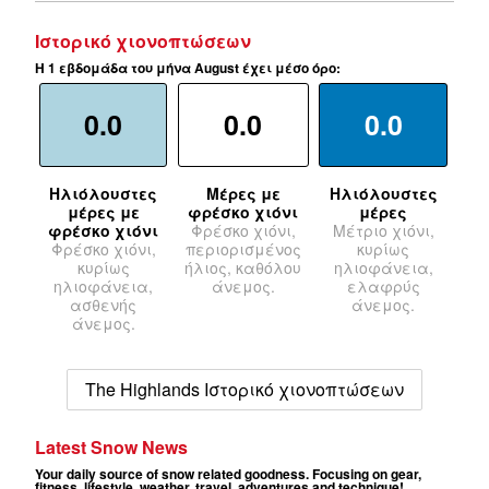
Ιστορικό χιονοπτώσεων
Η 1 εβδομάδα του μήνα August έχει μέσο όρο:
0.0
0.0
0.0
Ηλιόλουστες
Μέρες με
Ηλιόλουστες
μέρες με
φρέσκο χιόνι
μέρες
φρέσκο χιόνι
Φρέσκο χιόνι,
Μέτριο χιόνι,
Φρέσκο χιόνι,
περιορισμένος
κυρίως
κυρίως
ήλιος, καθόλου
ηλιοφάνεια,
ηλιοφάνεια,
άνεμος.
ελαφρύς
ασθενής
άνεμος.
άνεμος.
The Highlands Ιστορικό χιονοπτώσεων