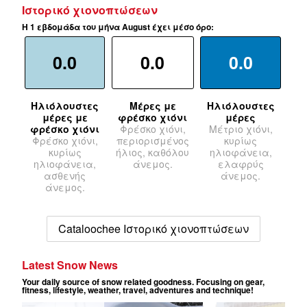
Ιστορικό χιονοπτώσεων
Η 1 εβδομάδα του μήνα August έχει μέσο όρο:
0.0
0.0
0.0
Ηλιόλουστες
Μέρες με
Ηλιόλουστες
μέρες με
φρέσκο χιόνι
μέρες
φρέσκο χιόνι
Φρέσκο χιόνι,
Μέτριο χιόνι,
Φρέσκο χιόνι,
περιορισμένος
κυρίως
κυρίως
ήλιος, καθόλου
ηλιοφάνεια,
ηλιοφάνεια,
άνεμος.
ελαφρύς
ασθενής
άνεμος.
άνεμος.
Cataloochee Ιστορικό χιονοπτώσεων