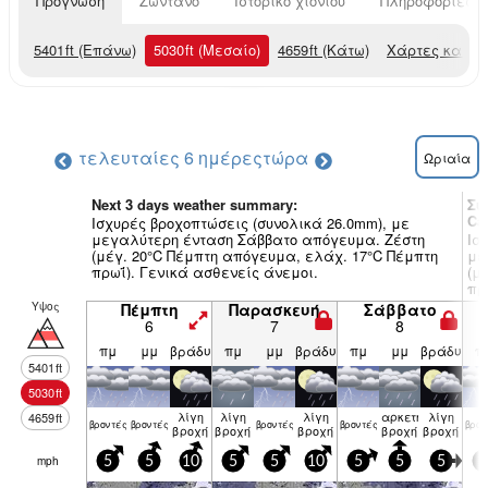
Πρόγνωση
Ζωντανό
Ιστορικό χιονιού
Πληροφορίες χ
5401
ft
(Επάνω)
5030
ft
(Μεσαίο)
4659
ft
(Κάτω)
Χάρτες καιρο
τελευταίες 6 ημέρες
τώρα
Ωριαία
Next 3 days weather summary:
Συ
Ca
Ισχυρές βροχοπτώσεις (συνολικά 26.0mm), με
μεγαλύτερη ένταση Σάββατο απόγευμα. Ζέστη
Ισ
(μέγ. 20°C Πέμπτη απόγευμα, ελάχ. 17°C Πέμπτη
με
πρωΐ). Γενικά ασθενείς άνεμοι.
(μ
πρ
Υψος
Πέμπτη
Παρασκευή
Σάββατο
6
7
8
πμ
μμ
βράδυ
πμ
μμ
βράδυ
πμ
μμ
βράδυ
π
5401
ft
5030
ft
λίγη
λίγη
λίγη
αρκετή
λίγη
4659
ft
βρον­τές
βρον­τές
βρον­τές
βρον­τές
βρον
βροχή
βροχή
βροχή
βροχή
βροχή
mph
5
5
10
5
5
10
5
5
5
0