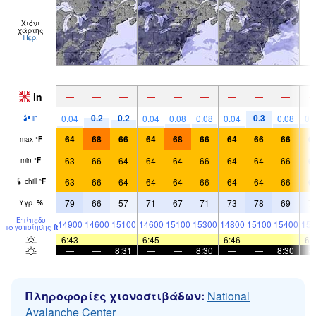
Χιόνι
χάρτης
Περ.
in
—
—
—
—
—
—
—
—
—
0.2
0.2
0.3
0.04
0.04
0.08
0.08
0.04
0.08
0.
in
64
68
66
64
68
66
64
66
66
6
max
°
F
63
66
64
64
64
66
64
64
66
6
min
°
F
63
66
64
64
64
66
64
64
66
6
chill
°
F
79
66
57
71
67
71
73
78
69
7
Υγρ.
%
Επίπεδο
14900
14600
15100
14600
15100
15300
14800
15100
15400
151
παγοποίησης
ft
6:43
—
—
6:45
—
—
6:46
—
—
6:
—
—
8:31
—
—
8:30
—
—
8:30
Πληροφορίες χιονοστιβάδων:
National
Avalanche Center