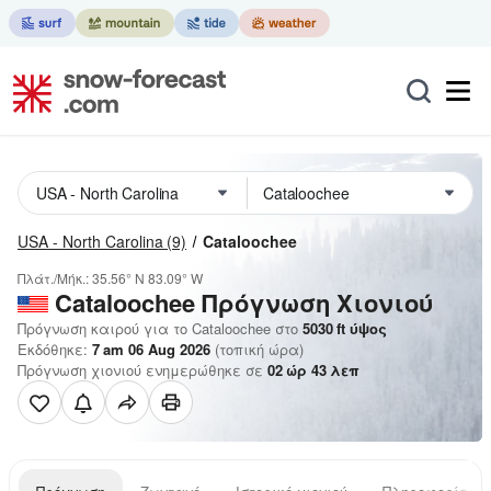
USA - North Carolina
(9)
Cataloochee
Πλάτ./Μήκ.:
35.56° N
83.09° W
Cataloochee
Πρόγνωση Χιονιού
Πρόγνωση καιρού για το Cataloochee στο
5030
ft
ύψος
Εκδόθηκε:
7 am 06 Aug 2026
(τοπική ώρα)
Πρόγνωση χιονιού ενημερώθηκε σε
02
ώρ
43
λεπ