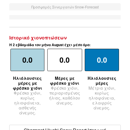
Προσφορές Συνεργατών Snow-Forecast
Ιστορικό χιονοπτώσεων
Η 2 εβδομάδα του μήνα August έχει μέσο όρο:
0.0
0.0
0.0
Ηλιόλουστες
Μέρες με
Ηλιόλουστες
μέρες με
φρέσκο χιόνι
μέρες
φρέσκο χιόνι
Φρέσκο χιόνι,
Μέτριο χιόνι,
Φρέσκο χιόνι,
περιορισμένος
κυρίως
κυρίως
ήλιος, καθόλου
ηλιοφάνεια,
ηλιοφάνεια,
άνεμος.
ελαφρύς
ασθενής
άνεμος.
άνεμος.