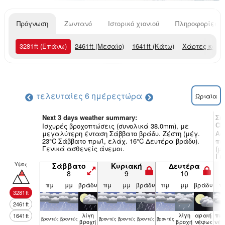
Πρόγνωση
Ζωντανό
Ιστορικό χιονιού
Πληροφορίες χ
3281
ft
(Επάνω)
2461
ft
(Μεσαίο)
1641
ft
(Κάτω)
Χάρτες καιρ
τελευταίες 6 ημέρες
τώρα
Ωριαία
Next 3 days weather summary:
Συ
Ch
Ισχυρές βροχοπτώσεις (συνολικά 38.0mm), με
μεγαλύτερη ένταση Σάββατο βράδυ. Ζέστη (μέγ.
Ασ
23°C Σάββατο πρωΐ, ελάχ. 16°C Δευτέρα βράδυ).
πε
Γενικά ασθενείς άνεμοι.
(μ
Γε
Υψος
Σάββατο
Κυριακή
Δευτέρα
8
9
10
πμ
μμ
βράδυ
πμ
μμ
βράδυ
πμ
μμ
βράδυ
π
3281
ft
2461
ft
λίγη
λίγη
αραιή
πυκ
1641
ft
βρον­τές
βρον­τές
βρον­τές
βρον­τές
βρον­τές
βρον­τές
βροχή
βροχή
νέφωση
νέ