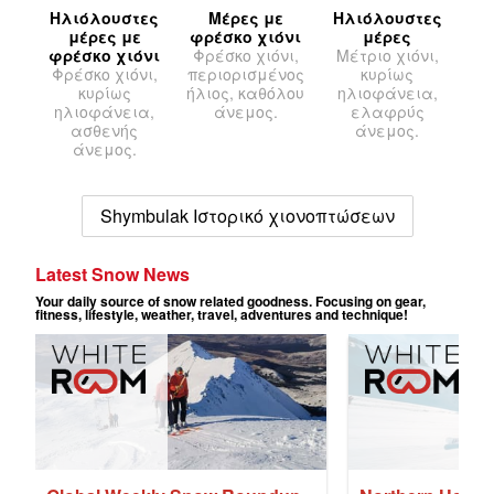
Ηλιόλουστες
Μέρες με
Ηλιόλουστες
μέρες με
φρέσκο χιόνι
μέρες
φρέσκο χιόνι
Φρέσκο χιόνι,
Μέτριο χιόνι,
Φρέσκο χιόνι,
περιορισμένος
κυρίως
κυρίως
ήλιος, καθόλου
ηλιοφάνεια,
ηλιοφάνεια,
άνεμος.
ελαφρύς
ασθενής
άνεμος.
άνεμος.
Shymbulak Ιστορικό χιονοπτώσεων