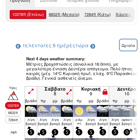
Πρόγνωση
Ζωντανό
Ιστορικό χιονιού
Πληροφορίες χ
10378
ft
(Επάνω)
8832
ft
(Μεσαίο)
7284
ft
(Κάτω)
Χάρτες και
τελευταίες 6 ημέρες
τώρα
Ωριαία
Next 4 days weather summary:
Μέτριες βροχοπτώσεις (συνολικά 16.0mm), με
μεγαλύτερη ένταση Δευτέρα απόγευμα. Πολύ ήπιος
καιρός (μέγ. 14°C Κυριακή πρωΐ, ελάχ. 9°C Παρασκευή
βράδυ). Γενικά ασθενείς άνεμοι.
Υψος
Σάββατο
Κυριακή
Δευτέρα
8
9
10
βράδυ
πμ
μμ
βράδυ
πμ
μμ
βράδυ
πμ
μμ
βρά
10378
ft
8832
ft
λίγη
λίγη
λίγη
λίγη
λίγη
λίγη
λίγη
αρκετή
λί
7284
ft
αίθρ­
βροχή
βροχή
βροχή
βροχή
ιος
βροχή
βροχή
βροχή
βροχή
βρο
mph
5
5
5
5
5
5
5
5
0
5