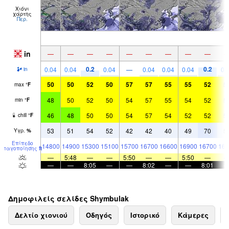
Χιόνι
χάρτης
Περ.
in
—
—
—
—
—
—
—
—
—
0.2
0.2
0.04
0.04
0.04
—
0.04
0.04
0.04
0.
in
50
50
52
50
57
57
55
55
52
5
max
°
F
48
50
52
50
54
57
55
54
52
5
min
°
F
46
48
50
50
54
57
54
52
52
5
chill
°
F
53
51
54
52
42
42
40
49
70
5
Υγρ.
%
Επίπεδο
14800
14900
15300
15100
15700
16700
16600
16900
16700
164
παγοποίησης
ft
—
5:48
—
—
5:50
—
—
5:50
—
—
—
8:05
—
—
8:02
—
—
8:01
Δημοφιλείς σελίδες Shymbulak
Δελτίο χιονιού
Οδηγός
Ιστορικό
Κάμερες