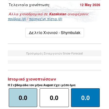
Τελευταία χιονόπτωση:
12 May 2026
Αλλα χιονοδρομικά σε
Kazakstan
αναφέρουν:
πούδρα (0)
/
πατημένη πίστα (0)
Δελτίο Χιονιού - Shymbulak
Προσφορές Συνεργατών Snow-Forecast
Ιστορικό χιονοπτώσεων
Η 2 εβδομάδα του μήνα August έχει μέσο όρο:
0.0
0.0
0.0