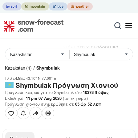
Kazakstan
(4)
Shymbulak
Πλάτ./Μήκ.:
43.10° N
77.00° E
Shymbulak
Πρόγνωση Χιονιού
Πρόγνωση καιρού για το Shymbulak στο
10378
ft
ύψος
Εκδόθηκε:
11 pm 07 Aug 2026
(τοπική ώρα)
Πρόγνωση χιονιού ενημερώθηκε σε
05
ώρ
52
λεπ