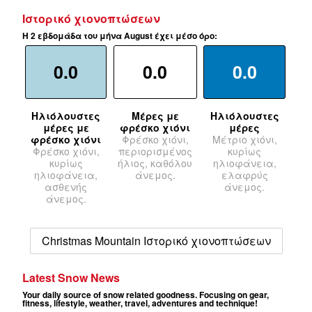
Ιστορικό χιονοπτώσεων
Η 2 εβδομάδα του μήνα August έχει μέσο όρο:
0.0
0.0
0.0
Ηλιόλουστες
Μέρες με
Ηλιόλουστες
μέρες με
φρέσκο χιόνι
μέρες
φρέσκο χιόνι
Φρέσκο χιόνι,
Μέτριο χιόνι,
Φρέσκο χιόνι,
περιορισμένος
κυρίως
κυρίως
ήλιος, καθόλου
ηλιοφάνεια,
ηλιοφάνεια,
άνεμος.
ελαφρύς
ασθενής
άνεμος.
άνεμος.
Christmas Mountain Ιστορικό χιονοπτώσεων