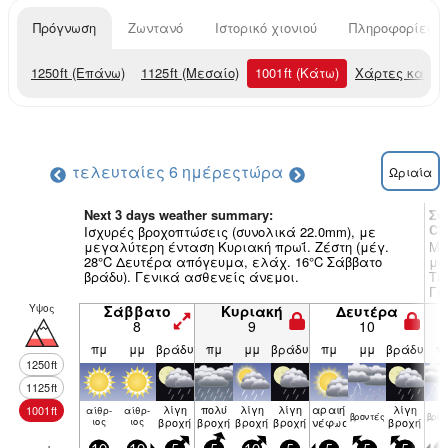
Πρόγνωση
Ζωντανό
Ιστορικό χιονιού
Πληροφορίες χ
1250
ft
(Επάνω)
1125
ft
(Μεσαίο)
1001
ft
(Κάτω)
Χάρτες καιρο
τελευταίες 6 ημέρες
τώρα
Ωριαία
Next 3 days weather summary:
Συ
Ch
Ισχυρές βροχοπτώσεις (συνολικά 22.0mm), με
μεγαλύτερη ένταση Κυριακή πρωΐ. Ζέστη (μέγ.
Μέ
28°C Δευτέρα απόγευμα, ελάχ. 16°C Σάββατο
με
βράδυ). Γενικά ασθενείς άνεμοι.
Τε
Γε
Υψος
Σάββατο
Κυριακή
Δευτέρα
8
9
10
πμ
μμ
βράδυ
πμ
μμ
βράδυ
πμ
μμ
βράδυ
π
1250
ft
1125
ft
λίγη
πολύ
λίγη
λίγη
αραιή
λίγη
1001
ft
αίθρ­
αίθρ­
βρον­τές
βρον
ιος
ιος
βροχή
βροχή
βροχή
βροχή
νέφωση
βροχή