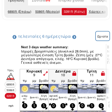
Πρόγνωση
Ζωντανό
Ιστορικό χιονιού
Πληροφορίες
6890
ft
(Επάνω)
5086
ft
(Μεσαίο)
3281
ft
(Κάτω)
Χάρτες καιρο
τελευταίες 6 ημέρες
τώρα
Ωριαία
Next 3 days weather summary:
Συ
Ισχυρές βροχοπτώσεις (συνολικά 28.0mm), με
Ισ
μεγαλύτερη ένταση Τρίτη βράδυ. Ζέστη (μέγ. 27°C
με
Δευτέρα απόγευμα, ελάχ. 16°C Κυριακή βράδυ).
(μ
Γενικά ασθενείς άνεμοι.
Πα
Υψος
Κυριακή
Δευτέρα
Τρίτη
9
10
11
πμ
μμ
βράδυ
πμ
μμ
βράδυ
πμ
μμ
βράδυ
π
6890
ft
5086
ft
λίγη
αραιή
λίγη
αρκετή
3281
ft
αίθρ­
βρον­τές
βρον­τές
βρον­τές
βρον­τές
βρον
ιος
βροχή
νέφωση
βροχή
βροχή
mph
5
5
5
0
5
5
0
5
5
5