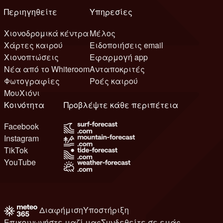
Περιηγηθείτε
Υπηρεσίες
Χιονοδρομικά κέντρα
Μέλος
Χάρτες καιρού
Ειδοποιήσεις email
Χιονοπτώσεις
Εφαρμογή app
Νέα από το Whiteroom
Ανταποκριτές
Φωτογραφίες
Ροές καιρού
ΜουΧιόνι
Κοινότητα
Προβλέψτε κάθε περιπέτεια
Facebook
Instagram
TikTok
YouTube
Διαφήμιση
Υποστήριξη
Επικοινωνήστε μαζί μας
Συνδεθείτε σε εμάς