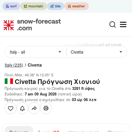
Italy
(235)
Civetta
Πλάτ./Μήκ.:
46.38° N
12.05° E
Civetta
Πρόγνωση Χιονιού
Πρόγνωση καιρού για το Civetta στο
3281
ft
ύψος
Εκδόθηκε:
7 am 09 Aug 2026
(τοπική ώρα)
Πρόγνωση χιονιού ενημερώθηκε σε
03
ώρ
06
λεπ