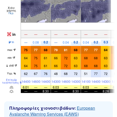
Χιόνι
χάρτης
Περ.
in
—
—
—
—
—
—
—
—
—
0.2
0.2
0.2
0.3
—
0.08
—
0.04
0.04
0.
in
75
77
68
79
81
68
77
77
64
7
max
°
F
64
75
61
66
72
63
68
68
63
6
min
°
F
64
75
61
66
72
63
68
68
63
6
chill
°
F
62
67
76
48
68
72
51
77
72
5
Υγρ.
%
Επίπεδο
14400
14600
14400
14300
14600
14300
14100
14400
14300
143
παγοποίησης
ft
6:01
—
—
6:03
—
—
6:03
—
—
6:
—
—
8:30
—
—
8:30
—
—
8:28
Πληροφορίες χιονοστιβάδων:
European
Avalanche Warning Services (EAWS)