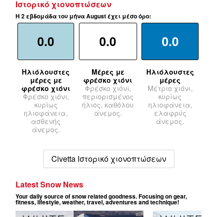
Ιστορικό χιονοπτώσεων
Η 2 εβδομάδα του μήνα August έχει μέσο όρο:
0.0
0.0
0.0
Ηλιόλουστες
Μέρες με
Ηλιόλουστες
μέρες με
φρέσκο χιόνι
μέρες
φρέσκο χιόνι
Φρέσκο χιόνι,
Μέτριο χιόνι,
Φρέσκο χιόνι,
περιορισμένος
κυρίως
κυρίως
ήλιος, καθόλου
ηλιοφάνεια,
ηλιοφάνεια,
άνεμος.
ελαφρύς
ασθενής
άνεμος.
άνεμος.
Civetta Ιστορικό χιονοπτώσεων