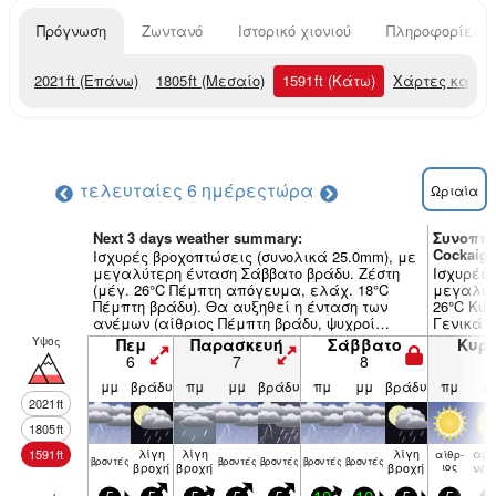
Πρόγνωση
Ζωντανό
Ιστορικό χιονιού
Πληροφορίες χ
2021
ft
(Επάνω)
1805
ft
(Μεσαίο)
1591
ft
(Κάτω)
Χάρτες καιρο
τελευταίες 6 ημέρες
τώρα
Ωριαία
Next 3 days weather summary:
Συνοπτι
Cockaign
Ισχυρές βροχοπτώσεις (συνολικά 25.0mm), με
μεγαλύτερη ένταση Σάββατο βράδυ. Ζέστη
Ισχυρές 
(μέγ. 26°C Πέμπτη απόγευμα, ελάχ. 18°C
μεγαλύτ
Πέμπτη βράδυ). Θα αυξηθεί η ένταση των
26°C Κυρ
ανέμων (αίθριος Πέμπτη βράδυ, ψυχροί
Γενικά 
άνεμοι ΝΔ από Σάββατο βράδυ).
Υψος
Πεμ
Παρασκευή
Σάββατο
Κυρ
6
7
8
9
μμ
βράδυ
πμ
μμ
βράδυ
πμ
μμ
βράδυ
πμ
μ
2021
ft
1805
ft
λίγη
λίγη
λίγη
αρα
1591
ft
αίθρ­
βρον­τές
βρον­τές
βρον­τές
βρον­τές
βρον­τές
βροχή
βροχή
βροχή
ιος
νέ