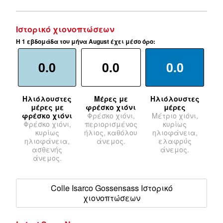
Ιστορικό χιονοπτώσεων
Η 1 εβδομάδα του μήνα August έχει μέσο όρο:
0.0
0.0
0.0
Ηλιόλουστες
Μέρες με
Ηλιόλουστες
μέρες με
φρέσκο χιόνι
μέρες
φρέσκο χιόνι
Φρέσκο χιόνι,
Μέτριο χιόνι,
Φρέσκο χιόνι,
περιορισμένος
κυρίως
κυρίως
ήλιος, καθόλου
ηλιοφάνεια,
ηλιοφάνεια,
άνεμος.
ελαφρύς
ασθενής
άνεμος.
άνεμος.
Colle Isarco Gossensass Ιστορικό
χιονοπτώσεων