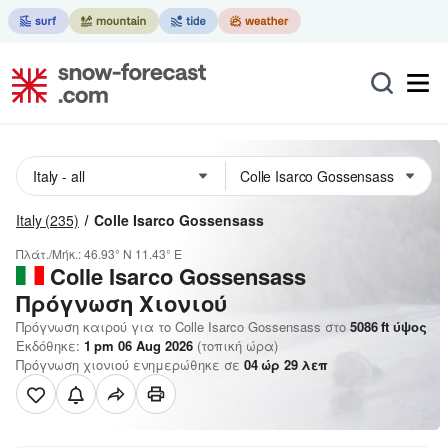
Italy
(235)
Colle Isarco Gossensass
Πλάτ./Μήκ.:
46.93° N
11.43° E
Colle Isarco Gossensass
Πρόγνωση Χιονιού
Πρόγνωση καιρού για το Colle Isarco Gossensass στο
5086
ft
ύψος
Εκδόθηκε:
1 pm 06 Aug 2026
(τοπική ώρα)
Πρόγνωση χιονιού ενημερώθηκε σε
04
ώρ
29
λεπ