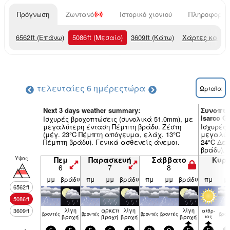
Πρόγνωση
Ζωντανό
Ιστορικό χιονιού
Πληροφορίες
6562
ft
(Επάνω)
5086
ft
(Μεσαίο)
3609
ft
(Κάτω)
Χάρτες καιρο
τελευταίες 6 ημέρες
τώρα
Ωριαία
Next 3 days weather summary:
Συνοπτι
Isarco G
Ισχυρές βροχοπτώσεις (συνολικά 51.0mm), με
μεγαλύτερη ένταση Πέμπτη βράδυ. Ζέστη
Ισχυρές 
(μέγ. 23°C Πέμπτη απόγευμα, ελάχ. 13°C
μεγαλύτε
Πέμπτη βράδυ). Γενικά ασθενείς άνεμοι.
24°C Δε
βράδυ). 
Υψος
Πεμ
Παρασκευή
Σάββατο
Κυρ
6
7
8
9
μμ
βράδυ
πμ
μμ
βράδυ
πμ
μμ
βράδυ
πμ
μ
6562
ft
5086
ft
λίγη
αρκετή
λίγη
λίγη
3609
ft
αίθρ­
βρον­τές
βρον­τές
βρον­τές
βρον­τές
βρον
βροχή
βροχή
βροχή
βροχή
ιος